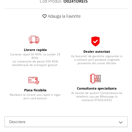
Cod Produs:
O0241DREIS
Pipe si fise bujii
20W-50
Bujii
20W-60
Adauga la Favorite
SAE30
Electrica
Ulei transmisie
Incarcatoar acumulator baterie
Uleiuri hidraulice
Incarcatoare acumulator baterie
Semnalizare
Gradina
Livrare rapida
Dealer autorizat
Oglinzi moto
Curierat rapid 30 RON, la Locker 25
Va bucurati de garantia sigurantei si
RON,
a calitatii prin produse originale
iar comenzile de peste 500 RON
provenite din surse oficiale
BMW Motorrad
beneficiază de transport gratuit.
Consumabile BMW Motorrad
Uleiuri si lichide moto
Consultanta specializata
Ulei moto
Plata flexibila
Ai nevoie de ajutor? Contacteaza-ne
Ramburs la livrare sau rapid si sigur
telefonic sau pe Whatsapp la
Ulei transmisie moto
prin card bancar
numarul 0742532932
Ulei furca moto
Curatare si intretinere lant moto
Antigel moto
Descriere
Aditivi moto