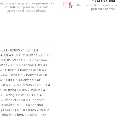
Plata flexibila
Va bucurati de garantia sigurantei si a
Ramburs la livrare sau rapid
calitatii prin produse originale
prin card bancar
provenite din surse oficiale
enzina VW Golf (AM1) 63KW / 86CP 1.2 benzina VW Golf (AM1) 81KW / 110CP 1.2 benzina VW Golf (AM1) 81KW / 110CP 1.6 benzina VW Golf (AM1) 92KW / 125CP 1.4 Benzina/Etanol VW Golf (AM1) 92KW / 125CP 1.4 benzina VW Golf VI (517) 77KW / 105CP 1.2 benzina VW Golf VII () 103KW / 140CP 1.4 benzina VW Golf VII () 110KW / 150CP 1.4 benzina VW Golf VII () 110KW / 150CP 1.4 benzina-elector VW Golf VII () 63KW / 86CP 1.2 benzina VW Golf VII () 77KW / 105CP 1.2 benzina VW Golf VII () 81KW / 110CP 1.2 benzina VW Golf VII () 81KW / 110CP 1.4 Benzina/Gaz metan (GNC) VW Golf VII () 90KW / 122CP 1.4 Benzina/Etanol VW Golf VII () 90KW / 122CP 1.4 benzina VW Golf VII () 92KW / 125CP 1.4 benzina VW Golf VII (BA5) 103KW / 140CP 1.4 benzina VW Golf VII (BA5) 110KW / 150CP 1.4 benzina VW Golf VII (BA5) 63KW / 86CP 1.2 benzina VW Golf VII (BA5) 77KW / 105CP 1.2 benzina VW Golf VII (BA5) 81KW / 110CP 1.2 benzina VW Golf VII (BA5) 81KW / 110CP 1.4 Benzina/Gaz metan (GNC) VW Golf VII (BA5) 90KW / 122CP 1.4 Benzina/Etanol VW Golf VII (BA5) 90KW / 122CP 1.4 benzina VW Golf VII (BA5) 92KW / 125CP 1.4 benzina VW Jetta VW Jetta IV (162) 110KW / 150CP 1.4 benzina-elector VW Jetta IV (162) 77KW / 105CP 1.2 benzina VW Polo VW Polo V (6R_) 103KW / 140CP 1.4 benzina