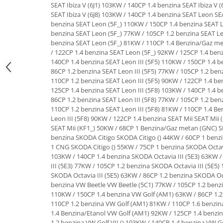
Lichid de frana
Vaselina si spray-uri tehnice moto
Filtre moto
Filtru combustibil
Buson golire ulei
Filtru ulei moto
Filtru aer moto
Intretinere si curatare filtre moto
Intretinere moto
Intretinere echipament moto
Curatare moto
Covor moto
Accesorii moto
Antifurt
Genti bagaje moto
Huse moto
Suporti si kituri montaj topcase