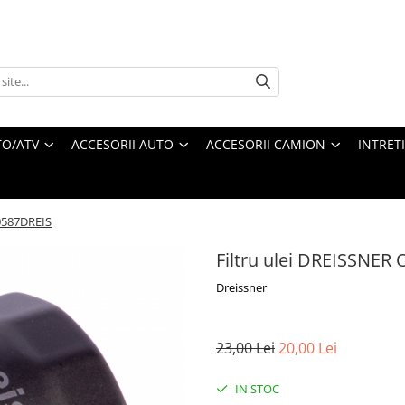
O/ATV
ACCESORII AUTO
ACCESORII CAMION
INTRET
O0587DREIS
Filtru ulei DREISSNER
Dreissner
23,00 Lei
20,00 Lei
IN STOC