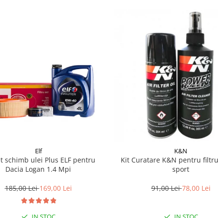
Elf
K&N
t schimb ulei Plus ELF pentru
Kit Curatare K&N pentru filtr
Dacia Logan 1.4 Mpi
sport
185,00 Lei
169,00 Lei
91,00 Lei
78,00 Lei
IN STOC
IN STOC