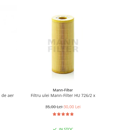
Mann-Filter
u de aer
Filtru ulei Mann-Filter HU 726/2 x
Filtru 
35,00 Lei
30,00 Lei
IN STOC