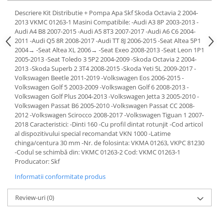
Lichid de frana
Descriere Kit Distributie + Pompa Apa Skf Skoda Octavia 2 2004-
Vaselina si spray-uri tehnice moto
2013 VKMC 01263-1 Masini Compatibile: -Audi A3 8P 2003-2013 -
Audi A4 B8 2007-2015 -Audi A5 8T3 2007-2017 -Audi A6 C6 2004-
Filtre moto
2011 -Audi Q5 8R 2008-2017 -Audi TT 8J 2006-2015 -Seat Altea 5P1
Filtru combustibil
2004→ -Seat Altea XL 2006→ -Seat Exeo 2008-2013 -Seat Leon 1P1
2005-2013 -Seat Toledo 3 5P2 2004-2009 -Skoda Octavia 2 2004-
Buson golire ulei
2013 -Skoda Superb 2 3T4 2008-2015 -Skoda Yeti 5L 2009-2017 -
Filtru ulei moto
Volkswagen Beetle 2011-2019 -Volkswagen Eos 2006-2015 -
Filtru aer moto
Volkswagen Golf 5 2003-2009 -Volkswagen Golf 6 2008-2013 -
Volkswagen Golf Plus 2004-2013 -Volkswagen Jetta 3 2005-2010 -
Intretinere si curatare filtre moto
Volkswagen Passat B6 2005-2010 -Volkswagen Passat CC 2008-
Intretinere moto
2012 -Volkswagen Scirocco 2008-2017 -Volkswagen Tiguan 1 2007-
2018 Caracteristici: -Dinti 160 -Cu profil dintat rotunjit -Cod articol
Intretinere echipament moto
al dispozitivului special recomandat VKN 1000 -Latime
Curatare moto
chinga/centura 30 mm -Nr. de folosinta: VKMA 01263, VKPC 81230
Covor moto
-Codul se schimbă din: VKMC 01263-2 Cod: VKMC 01263-1
Producator: Skf
Accesorii moto
Informatii conformitate produs
Antifurt
Genti bagaje moto
Review-uri
(0)
Huse moto
Suporti si kituri montaj topcase