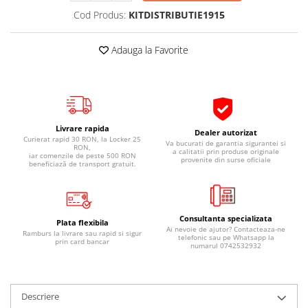
Pipe si fise bujii
20W-50
Cod Produs:
KITDISTRIBUTIE1915
Bujii
20W-60
Adauga la Favorite
SAE30
Electrica
Ulei transmisie
Incarcatoar acumulator baterie
Uleiuri hidraulice
Incarcatoare acumulator baterie
Semnalizare
Gradina
Oglinzi moto
Livrare rapida
Dealer autorizat
Curierat rapid 30 RON, la Locker 25
Va bucurati de garantia sigurantei si
RON,
BMW Motorrad
a calitatii prin produse originale
iar comenzile de peste 500 RON
provenite din surse oficiale
beneficiază de transport gratuit.
Consumabile BMW Motorrad
Uleiuri si lichide moto
Ulei moto
Consultanta specializata
Plata flexibila
Ulei transmisie moto
Ai nevoie de ajutor? Contacteaza-ne
Ramburs la livrare sau rapid si sigur
telefonic sau pe Whatsapp la
prin card bancar
Ulei furca moto
numarul 0742532932
Curatare si intretinere lant moto
Antigel moto
Descriere
Aditivi moto