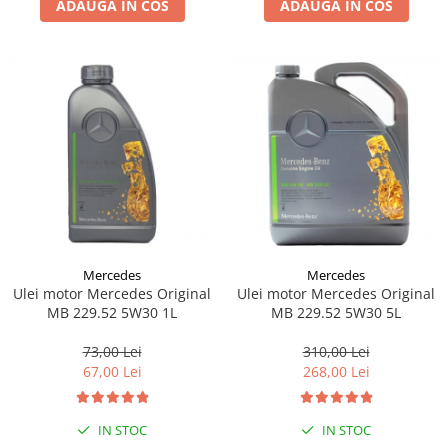
ADAUGA IN COS
ADAUGA IN COS
Lichid de frana
Vaselina si spray-uri tehnice moto
Filtre moto
Filtru combustibil
Buson golire ulei
Filtru ulei moto
Filtru aer moto
Intretinere si curatare filtre moto
Intretinere moto
Intretinere echipament moto
Mercedes
Mercedes
Curatare moto
Ulei motor Mercedes Original
Ulei motor Mercedes Original
Covor moto
MB 229.52 5W30 1L
MB 229.52 5W30 5L
Accesorii moto
73,00 Lei
310,00 Lei
Antifurt
67,00 Lei
268,00 Lei
Genti bagaje moto
Huse moto
IN STOC
IN STOC
Suporti si kituri montaj topcase