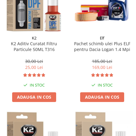
K2
Elf
K2 Aditiv Curatat Filtru
Pachet schimb ulei Plus ELF
Particule 50ML T316
pentru Dacia Logan 1.4 Mpi
30,00 Lei
185,00 Lei
25,00 Lei
169,00 Lei
IN STOC
IN STOC
ADAUGA IN COS
ADAUGA IN COS