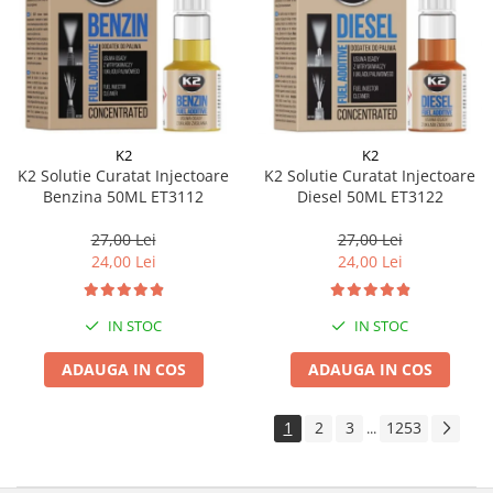
K2
K2
K2 Solutie Curatat Injectoare
K2 Solutie Curatat Injectoare
Benzina 50ML ET3112
Diesel 50ML ET3122
27,00 Lei
27,00 Lei
24,00 Lei
24,00 Lei
IN STOC
IN STOC
ADAUGA IN COS
ADAUGA IN COS
1
2
3
1253
...