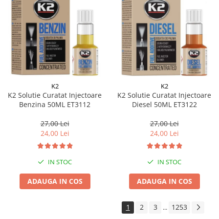
K2
K2
K2 Solutie Curatat Injectoare
K2 Solutie Curatat Injectoare
Benzina 50ML ET3112
Diesel 50ML ET3122
27,00 Lei
27,00 Lei
24,00 Lei
24,00 Lei
IN STOC
IN STOC
ADAUGA IN COS
ADAUGA IN COS
1
2
3
1253
...