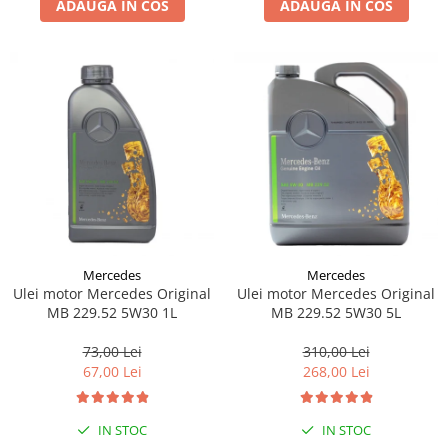
ADAUGA IN COS
ADAUGA IN COS
Lichid de frana
Vaselina si spray-uri tehnice moto
Filtre moto
Filtru combustibil
Buson golire ulei
Filtru ulei moto
Filtru aer moto
Intretinere si curatare filtre moto
Intretinere moto
Intretinere echipament moto
Mercedes
Mercedes
Curatare moto
Ulei motor Mercedes Original
Ulei motor Mercedes Original
Covor moto
MB 229.52 5W30 1L
MB 229.52 5W30 5L
Accesorii moto
73,00 Lei
310,00 Lei
Antifurt
67,00 Lei
268,00 Lei
Genti bagaje moto
Huse moto
IN STOC
IN STOC
Suporti si kituri montaj topcase