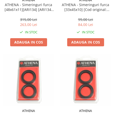
ATHENA
ATHENA
ATHENA - Simeringuri furca
ATHENA - Simeringuri furca
[48x61x11][ARI134] [ARI134]
[33x45x10] [Cod original:
[Cod original:
P40FORK455133]
P40FORK455129]
315,00 Lei
99,00 Lei
263,00 Lei
84,00 Lei
IN STOC
IN STOC
ADAUGA IN COS
ADAUGA IN COS
ATHENA
ATHENA