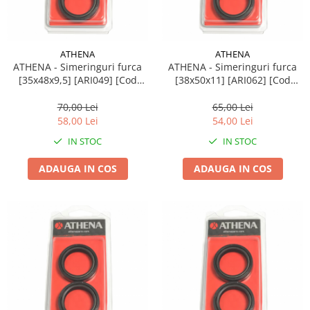
Suporti si placi prindere
ATHENA
ATHENA
ATHENA - Simeringuri furca
ATHENA - Simeringuri furca
[35x48x9,5] [ARI049] [Cod
[38x50x11] [ARI062] [Cod
original: P40FORK455035]
original: P40FORK455044]
70,00 Lei
65,00 Lei
58,00 Lei
54,00 Lei
IN STOC
IN STOC
ADAUGA IN COS
ADAUGA IN COS