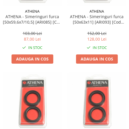
ATHENA
ATHENA
ATHENA - Simeringuri furca
ATHENA - Simeringuri furca
[50x59,6x7/10,5] [ARI085] [Cod
[50x63x11] [ARI093] [Cod
original: P40FORK455077]
original: P40FORK455078]
103,00 Lei
152,00 Lei
87,00 Lei
128,00 Lei
IN STOC
IN STOC
ADAUGA IN COS
ADAUGA IN COS