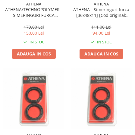
ATHENA
ATHENA
ATHENA/TECHNOPOLYMER -
ATHENA - Simeringuri furca
SIMERINGURI FURCA
[36x48x11] [Cod original:
(43X55.1X9.5/10.5) - (ARI109)
P40FORK455132]
179,00 Lei
111,00 Lei
150,00 Lei
94,00 Lei
IN STOC
IN STOC
ADAUGA IN COS
ADAUGA IN COS