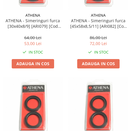
ATHENA
ATHENA
ATHENA - Simeringuri furca
ATHENA - Simeringuri furca
[30x40x8/9] [ARI079] [Cod
[45x58x8,5/11] [ARI082] [Cod
original: P40FORK455011]
original: P40FORK455069]
64,00 Lei
86,00 Lei
53,00 Lei
72,00 Lei
IN STOC
IN STOC
ADAUGA IN COS
ADAUGA IN COS