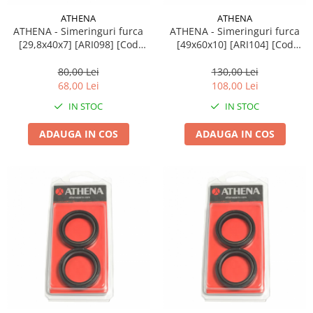
ATHENA
ATHENA
ATHENA - Simeringuri furca
ATHENA - Simeringuri furca
[29,8x40x7] [ARI098] [Cod
[49x60x10] [ARI104] [Cod
original: P40FORK455075]
original: P40FORK455073]
80,00 Lei
130,00 Lei
68,00 Lei
108,00 Lei
IN STOC
IN STOC
ADAUGA IN COS
ADAUGA IN COS