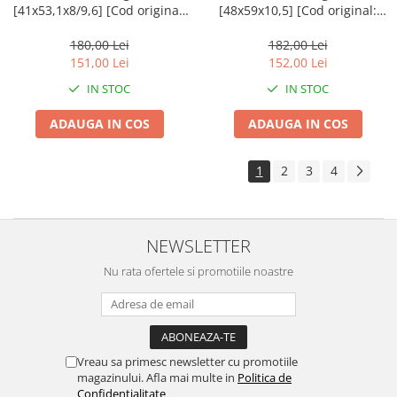
[41x53,1x8/9,6] [Cod original:
[48x59x10,5] [Cod original:
P40FORK455090]
P40FORK455124]
180,00 Lei
182,00 Lei
151,00 Lei
152,00 Lei
IN STOC
IN STOC
ADAUGA IN COS
ADAUGA IN COS
1
2
3
4
NEWSLETTER
Nu rata ofertele si promotiile noastre
Vreau sa primesc newsletter cu promotiile
magazinului. Afla mai multe in
Politica de
Confidentialitate