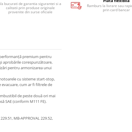
Plata flexibila
Va bucurati de garantia sigurantei si a
Ramburs la livrare sau rapid
calitatii prin produse originale
prin card bancar
provenite din surse oficiale
e performanță premium pentru
 și aprobările corespunzătoare,
lizări pentru armonizarea unui
otoarele cu sisteme start-stop,
evacuare, cum ar fi filtrele de
mbustibil de peste două ori mai
asă SAE (conform M111 FE).
29.51, MB-APPROVAL 229.52,