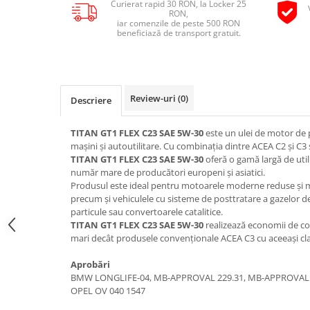
Curierat rapid 30 RON, la Locker 25
Pipe si fise bujii
RON,
20W-50
iar comenzile de peste 500 RON
Bujii
20W-60
beneficiază de transport gratuit.
SAE30
Electrica
Ulei transmisie
Incarcatoar acumulator baterie
Uleiuri hidraulice
Incarcatoare acumulator baterie
Review-uri
(0)
Descriere
Semnalizare
Gradina
Oglinzi moto
TITAN GT1 FLEX C23 SAE 5W-30
este un ulei de motor d
mașini și autoutilitare. Cu combinația dintre ACEA C2 și C3
BMW Motorrad
TITAN GT1 FLEX C23 SAE 5W-30
oferă o gamă largă de uti
Consumabile BMW Motorrad
număr mare de producători europeni și asiatici.
Produsul este ideal pentru motoarele moderne reduse și m
Uleiuri si lichide moto
precum și vehiculele cu sisteme de posttratare a gazelor de 
Ulei moto
particule sau convertoarele catalitice.
TITAN GT1 FLEX C23 SAE 5W-30
realizează economii de co
Ulei transmisie moto
mari decât produsele convenționale ACEA C3 cu aceeași cl
Ulei furca moto
Aprobări
Curatare si intretinere lant moto
BMW LONGLIFE-04, MB-APPROVAL 229.31, MB-APPROVAL 2
Antigel moto
OPEL OV 040 1547
Aditivi moto