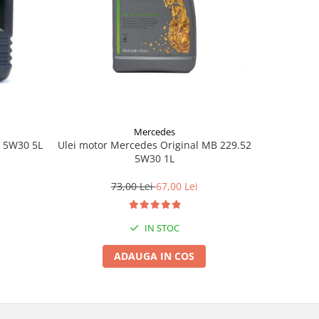
Mercedes
+ 5W30 5L
Ulei motor Mercedes Original MB 229.52
Ulei motor
5W30 1L
73,00 Lei
67,00 Lei
3
IN STOC
ADAUGA IN COS