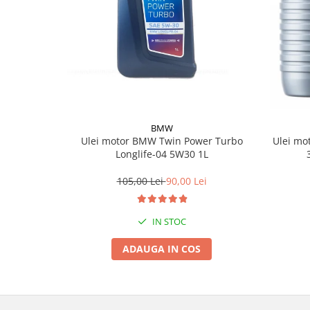
Suporti si placi prindere
BMW
Ulei motor BMW Twin Power Turbo
Ulei mo
Longlife-04 5W30 1L
105,00 Lei
90,00 Lei
IN STOC
ADAUGA IN COS