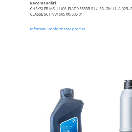
Recomandări
Lichid de frana
CHRYSLER MS-11106, FIAT 9.55535-S1 / -S3, GM-LL-A-025, 
Vaselina si spray-uri tehnice moto
CLASSE SC1, VW 505 00/505 01
Filtre moto
Filtru combustibil
Informatii conformitate produs
Buson golire ulei
Filtru ulei moto
Filtru aer moto
Intretinere si curatare filtre moto
Intretinere moto
Intretinere echipament moto
Curatare moto
Covor moto
Accesorii moto
Antifurt
Genti bagaje moto
Huse moto
Suporti si kituri montaj topcase