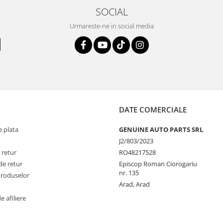
SOCIAL
Urmareste-ne in social media
DATE COMERCIALE
 plata
GENUINE AUTO PARTS SRL
J2/803/2023
 retur
RO48217528
de retur
Episcop Roman Ciorogariu
nr. 135
produselor
Arad, Arad
 afiliere