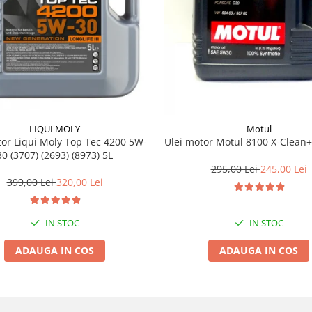
LIQUI MOLY
Motul
tor Liqui Moly Top Tec 4200 5W-
Ulei motor Motul 8100 X-Clean
30 (3707) (2693) (8973) 5L
295,00 Lei
245,00 Lei
399,00 Lei
320,00 Lei
IN STOC
IN STOC
ADAUGA IN COS
ADAUGA IN COS