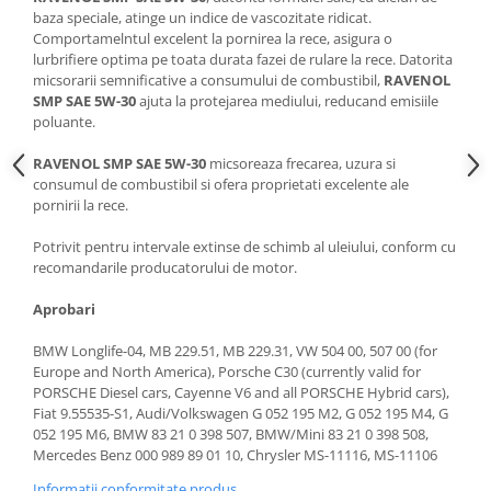
baza speciale, atinge un indice de vascozitate ridicat.
Suporti si placi prindere
Comportamelntul excelent la pornirea la rece, asigura o
lurbrifiere optima pe toata durata fazei de rulare la rece. Datorita
micsorarii semnificative a consumului de combustibil,
RAVENOL
SMP SAE 5W-30
ajuta la protejarea mediului, reducand emisiile
poluante.
RAVENOL SMP SAE 5W-30
micsoreaza frecarea, uzura si
consumul de combustibil si ofera proprietati excelente ale
pornirii la rece.
Potrivit pentru intervale extinse de schimb al uleiului, conform cu
recomandarile producatorului de motor.
Aprobari
BMW Longlife-04, MB 229.51, MB 229.31, VW 504 00, 507 00 (for
Europe and North America), Porsche C30 (currently valid for
PORSCHE Diesel cars, Cayenne V6 and all PORSCHE Hybrid cars),
Fiat 9.55535-S1, Audi/Volkswagen G 052 195 M2, G 052 195 M4, G
052 195 M6, BMW 83 21 0 398 507, BMW/Mini 83 21 0 398 508,
Mercedes Benz 000 989 89 01 10, Chrysler MS-11116, MS-11106
Informatii conformitate produs