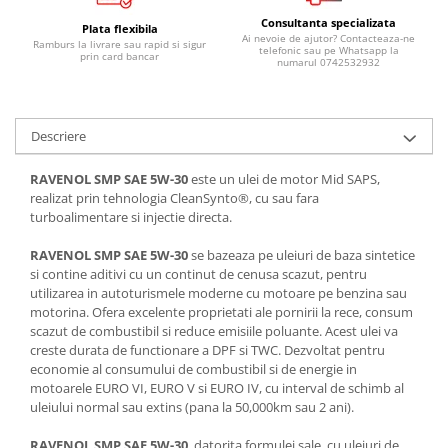
Lichid de frana
Consultanta specializata
Plata flexibila
Vaselina si spray-uri tehnice moto
Ai nevoie de ajutor? Contacteaza-ne
Ramburs la livrare sau rapid si sigur
telefonic sau pe Whatsapp la
prin card bancar
numarul 0742532932
Filtre moto
Filtru combustibil
Buson golire ulei
Descriere
Filtru ulei moto
Filtru aer moto
RAVENOL SMP SAE 5W-30
este un ulei de motor Mid SAPS,
realizat prin tehnologia CleanSynto®, cu sau fara
Intretinere si curatare filtre moto
turboalimentare si injectie directa.
Intretinere moto
RAVENOL SMP SAE 5W-30
se bazeaza pe uleiuri de baza sintetice
Intretinere echipament moto
si contine aditivi cu un continut de cenusa scazut, pentru
Curatare moto
utilizarea in autoturismele moderne cu motoare pe benzina sau
Covor moto
motorina. Ofera excelente proprietati ale pornirii la rece, consum
scazut de combustibil si reduce emisiile poluante. Acest ulei va
Accesorii moto
creste durata de functionare a DPF si TWC. Dezvoltat pentru
Antifurt
economie al consumului de combustibil si de energie in
motoarele EURO VI, EURO V si EURO IV, cu interval de schimb al
Genti bagaje moto
uleiului normal sau extins (pana la 50,000km sau 2 ani).
Huse moto
Suporti si kituri montaj topcase
RAVENOL SMP SAE 5W-30
, datorita formulei sale, cu uleiuri de