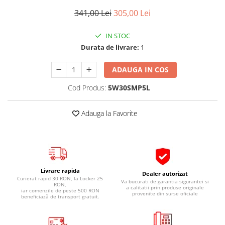
Pipe si fise bujii
20W-50
341,00 Lei
305,00 Lei
Bujii
20W-60
IN STOC
SAE30
Electrica
Durata de livrare:
1
Ulei transmisie
Incarcatoar acumulator baterie
Uleiuri hidraulice
Incarcatoare acumulator baterie
ADAUGA IN COS
Semnalizare
Gradina
Cod Produs:
5W30SMP5L
Oglinzi moto
BMW Motorrad
Adauga la Favorite
Consumabile BMW Motorrad
Uleiuri si lichide moto
Ulei moto
Ulei transmisie moto
Livrare rapida
Dealer autorizat
Ulei furca moto
Curierat rapid 30 RON, la Locker 25
Va bucurati de garantia sigurantei si
RON,
a calitatii prin produse originale
iar comenzile de peste 500 RON
Curatare si intretinere lant moto
provenite din surse oficiale
beneficiază de transport gratuit.
Antigel moto
Aditivi moto