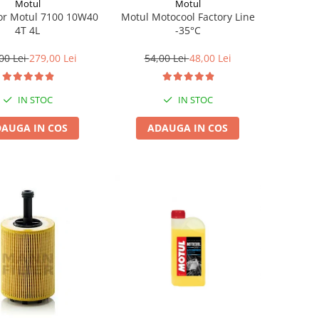
Motul
Motul
Motul Motocool Factory Line
or Motul 7100 10W40
-35°C
4T 4L
54,00 Lei
48,00 Lei
00 Lei
279,00 Lei
IN STOC
IN STOC
ADAUGA IN COS
AUGA IN COS