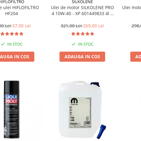
HIFLOFILTRO
SILKOLENE
de ulei HIFLOFILTRO
Ulei de motor SILKOLENE PRO
Ulei mot
HF204
4 10W-40 - XP 601449833 4l +
1l gratis
00 Lei
37,00 Lei
321,00 Lei
269,00 Lei
298,
IN STOC
IN STOC
AUGA IN COS
ADAUGA IN COS
AD