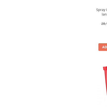
Spray 
lan
28,
AD