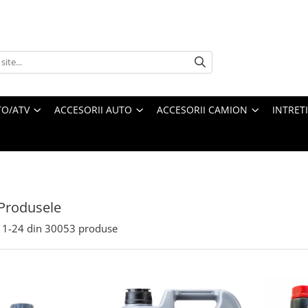
O/ATV
ACCESORII AUTO
ACCESORII CAMION
INTRET
Produsele
1-
24
din
30053
produse