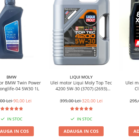
BMW
LIQUI MOLY
tor BMW Twin Power
Ulei motor Liqui Moly Top Tec
Ulei m
onglife-04 5W30 1L
4200 5W-30 (3707) (2693)
C
(8973) 5L
00 Lei
90,00 Lei
399,00 Lei
320,00 Lei
295,
IN STOC
IN STOC
AUGA IN COS
ADAUGA IN COS
AD