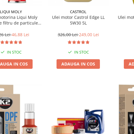
LIQUI MOLY
CASTROL
motorina Liqui Moly
Ulei motor Castrol Edge LL
Ulei mo
e filtru de particule
5W30 5L
F-PROTECTOR
26 Lei
46,88 Lei
326,00 Lei
249,00 Lei
IN STOC
IN STOC
AUGA IN COS
ADAUGA IN COS
AD