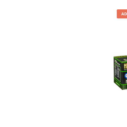
Lichid de frana
Vaselina si spray-uri tehnice moto
AD
Filtre moto
Filtru combustibil
Buson golire ulei
Filtru ulei moto
Filtru aer moto
Intretinere si curatare filtre moto
Intretinere moto
Intretinere echipament moto
Curatare moto
Covor moto
Accesorii moto
Antifurt
Genti bagaje moto
Huse moto
Suporti si kituri montaj topcase