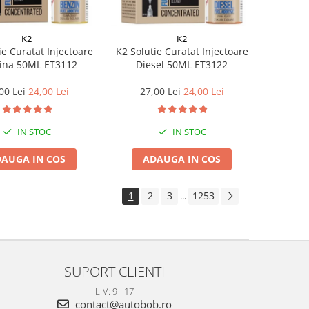
K2
K2
ie Curatat Injectoare
K2 Solutie Curatat Injectoare
ina 50ML ET3112
Diesel 50ML ET3122
00 Lei
24,00 Lei
27,00 Lei
24,00 Lei
IN STOC
IN STOC
AUGA IN COS
ADAUGA IN COS
1
2
3
1253
...
SUPORT CLIENTI
L-V: 9 - 17
contact@autobob.ro