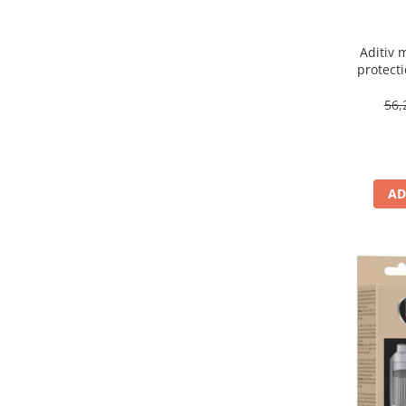
Aditiv 
protecti
DP
56,
AD