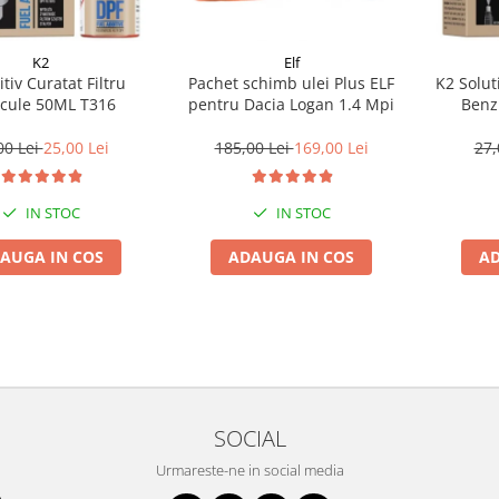
K2
Elf
tiv Curatat Filtru
Pachet schimb ulei Plus ELF
K2 Solut
icule 50ML T316
pentru Dacia Logan 1.4 Mpi
Benz
00 Lei
25,00 Lei
185,00 Lei
169,00 Lei
27,
IN STOC
IN STOC
AUGA IN COS
ADAUGA IN COS
AD
SOCIAL
Urmareste-ne in social media