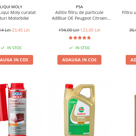
LIQUI MOLY
PSA
Liqui Moly curatat
Aditiv filtru de particule
Filtru 
turi Motorbike
AdBlue OE Peugeot Citroen
10L
14 Lei
23,45 Lei
194,00 Lei
123,00 Lei
36,
IN STOC
IN STOC
AUGA IN COS
ADAUGA IN COS
AD