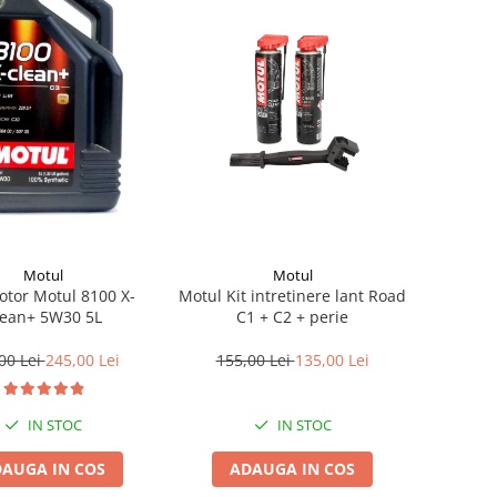
Motul
Motul
otor Motul 8100 X-
Motul Kit intretinere lant Road
lean+ 5W30 5L
C1 + C2 + perie
00 Lei
245,00 Lei
155,00 Lei
135,00 Lei
IN STOC
IN STOC
AUGA IN COS
ADAUGA IN COS