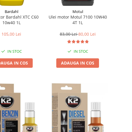
Bardahl
Motul
tor Bardahl XTC C60
Ulei motor Motul 7100 10W40
10w40 1L
4T 1L
105,00 Lei
83,00 Lei
80,00 Lei
IN STOC
IN STOC
AUGA IN COS
ADAUGA IN COS