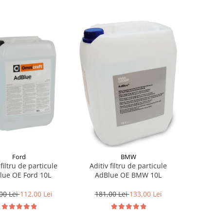
Ford
BMW
 filtru de particule
Aditiv filtru de particule
lue OE Ford 10L
AdBlue OE BMW 10L
00 Lei
112,00 Lei
181,00 Lei
133,00 Lei