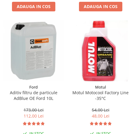
ADAUGA IN COS
ADAUGA IN COS
Suporti si placi prindere
Ford
Motul
Aditiv filtru de particule
Motul Motocool Factory Line
AdBlue OE Ford 10L
-35°C
173,00 Lei
54,00 Lei
112,00 Lei
48,00 Lei
IN STOC
IN STOC