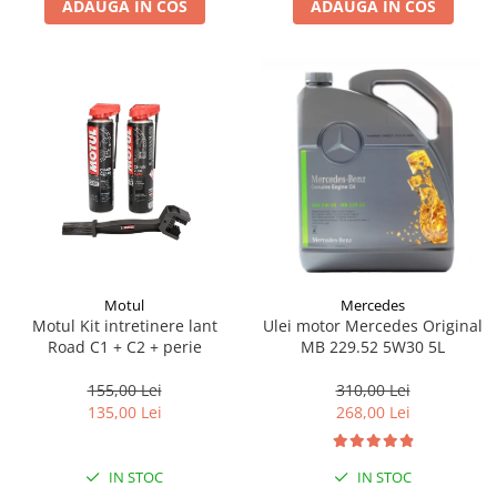
ADAUGA IN COS
ADAUGA IN COS
Lichid de frana
Vaselina si spray-uri tehnice moto
Filtre moto
Filtru combustibil
Buson golire ulei
Filtru ulei moto
Filtru aer moto
Intretinere si curatare filtre moto
Intretinere moto
Intretinere echipament moto
Motul
Mercedes
Curatare moto
Motul Kit intretinere lant
Ulei motor Mercedes Original
Covor moto
Road C1 + C2 + perie
MB 229.52 5W30 5L
Accesorii moto
155,00 Lei
310,00 Lei
Antifurt
135,00 Lei
268,00 Lei
Genti bagaje moto
Huse moto
IN STOC
IN STOC
Suporti si kituri montaj topcase