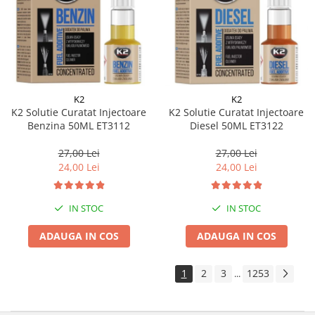
K2
K2
K2 Solutie Curatat Injectoare
K2 Solutie Curatat Injectoare
Benzina 50ML ET3112
Diesel 50ML ET3122
27,00 Lei
27,00 Lei
24,00 Lei
24,00 Lei
IN STOC
IN STOC
ADAUGA IN COS
ADAUGA IN COS
1
2
3
1253
...