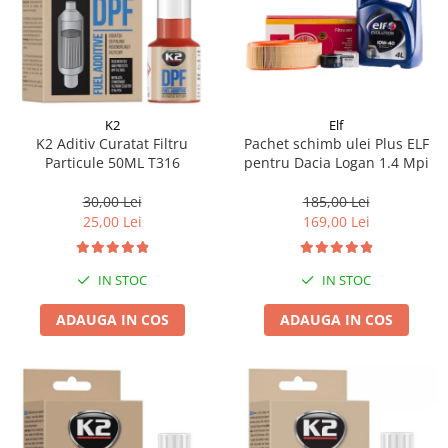
K2
Elf
K2 Aditiv Curatat Filtru
Pachet schimb ulei Plus ELF
Particule 50ML T316
pentru Dacia Logan 1.4 Mpi
30,00 Lei
185,00 Lei
25,00 Lei
169,00 Lei
IN STOC
IN STOC
ADAUGA IN COS
ADAUGA IN COS