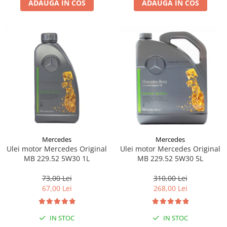
ADAUGA IN COS
ADAUGA IN COS
Lichid de frana
Vaselina si spray-uri tehnice moto
Filtre moto
Filtru combustibil
Buson golire ulei
Filtru ulei moto
Filtru aer moto
Intretinere si curatare filtre moto
Intretinere moto
Intretinere echipament moto
Mercedes
Mercedes
Curatare moto
Ulei motor Mercedes Original
Ulei motor Mercedes Original
Covor moto
MB 229.52 5W30 1L
MB 229.52 5W30 5L
Accesorii moto
73,00 Lei
310,00 Lei
Antifurt
67,00 Lei
268,00 Lei
Genti bagaje moto
Huse moto
IN STOC
IN STOC
Suporti si kituri montaj topcase