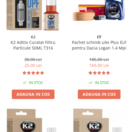
K2
Elf
K2 Aditiv Curatat Filtru
Pachet schimb ulei Plus ELF
Particule 50ML T316
pentru Dacia Logan 1.4 Mpi
30,00 Lei
185,00 Lei
25,00 Lei
169,00 Lei
IN STOC
IN STOC
ADAUGA IN COS
ADAUGA IN COS