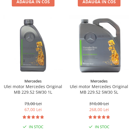
ADAUGA IN COS
ADAUGA IN COS
Lichid de frana
Vaselina si spray-uri tehnice moto
Filtre moto
Filtru combustibil
Buson golire ulei
Filtru ulei moto
Filtru aer moto
Intretinere si curatare filtre moto
Intretinere moto
Intretinere echipament moto
Mercedes
Mercedes
Curatare moto
Ulei motor Mercedes Original
Ulei motor Mercedes Original
Covor moto
MB 229.52 5W30 1L
MB 229.52 5W30 5L
Accesorii moto
73,00 Lei
310,00 Lei
Antifurt
67,00 Lei
268,00 Lei
Genti bagaje moto
Huse moto
IN STOC
IN STOC
Suporti si kituri montaj topcase