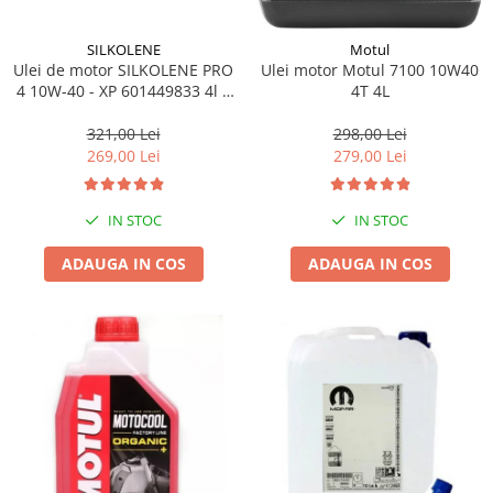
SILKOLENE
Motul
Ulei de motor SILKOLENE PRO
Ulei motor Motul 7100 10W40
4 10W-40 - XP 601449833 4l +
4T 4L
1l gratis
321,00 Lei
298,00 Lei
269,00 Lei
279,00 Lei
IN STOC
IN STOC
ADAUGA IN COS
ADAUGA IN COS