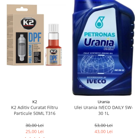
K2
Urania
K2 Aditiv Curatat Filtru
Ulei Urania IVECO DAILY 5W-
Particule 50ML T316
30 1L
30,00 Lei
53,00 Lei
25,00 Lei
43,00 Lei