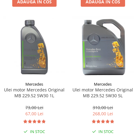
ADAUGA IN COS
ADAUGA IN COS
Lichid de frana
Vaselina si spray-uri tehnice moto
Filtre moto
Filtru combustibil
Buson golire ulei
Filtru ulei moto
Filtru aer moto
Intretinere si curatare filtre moto
Intretinere moto
Intretinere echipament moto
Mercedes
Mercedes
Curatare moto
Ulei motor Mercedes Original
Ulei motor Mercedes Original
Covor moto
MB 229.52 5W30 1L
MB 229.52 5W30 5L
Accesorii moto
73,00 Lei
310,00 Lei
Antifurt
67,00 Lei
268,00 Lei
Genti bagaje moto
Huse moto
IN STOC
IN STOC
Suporti si kituri montaj topcase