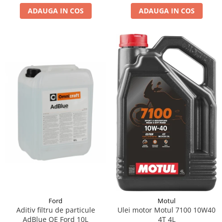
ADAUGA IN COS
ADAUGA IN COS
Suporti si placi prindere
Ford
Motul
Aditiv filtru de particule
Ulei motor Motul 7100 10W40
AdBlue OE Ford 10L
4T 4L