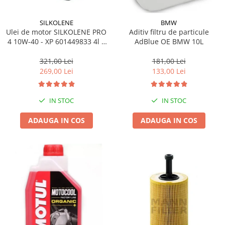
SILKOLENE
BMW
Ulei de motor SILKOLENE PRO
Aditiv filtru de particule
4 10W-40 - XP 601449833 4l +
AdBlue OE BMW 10L
1l gratis
321,00 Lei
181,00 Lei
269,00 Lei
133,00 Lei
IN STOC
IN STOC
ADAUGA IN COS
ADAUGA IN COS