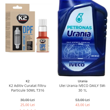
K2
Urania
K2 Aditiv Curatat Filtru
Ulei Urania IVECO DAILY 5W-
Particule 50ML T316
30 1L
30,00 Lei
53,00 Lei
25,00 Lei
43,00 Lei