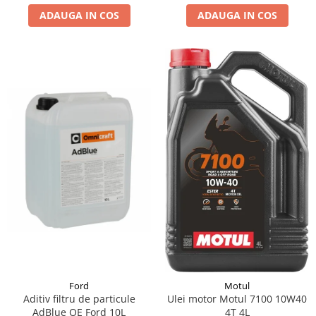
ADAUGA IN COS
ADAUGA IN COS
Suporti si placi prindere
Ford
Motul
Aditiv filtru de particule
Ulei motor Motul 7100 10W40
AdBlue OE Ford 10L
4T 4L