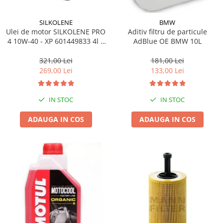
SILKOLENE
BMW
Ulei de motor SILKOLENE PRO
Aditiv filtru de particule
4 10W-40 - XP 601449833 4l +
AdBlue OE BMW 10L
1l gratis
321,00 Lei
181,00 Lei
269,00 Lei
133,00 Lei
IN STOC
IN STOC
ADAUGA IN COS
ADAUGA IN COS