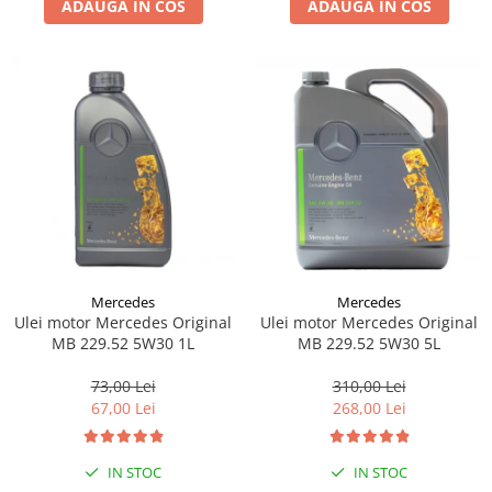
ADAUGA IN COS
ADAUGA IN COS
Lichid de frana
Vaselina si spray-uri tehnice moto
Filtre moto
Filtru combustibil
Buson golire ulei
Filtru ulei moto
Filtru aer moto
Intretinere si curatare filtre moto
Intretinere moto
Intretinere echipament moto
Mercedes
Mercedes
Curatare moto
Ulei motor Mercedes Original
Ulei motor Mercedes Original
Covor moto
MB 229.52 5W30 1L
MB 229.52 5W30 5L
Accesorii moto
73,00 Lei
310,00 Lei
Antifurt
67,00 Lei
268,00 Lei
Genti bagaje moto
Huse moto
IN STOC
IN STOC
Suporti si kituri montaj topcase