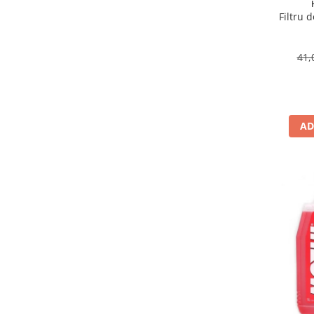
Suporti si placi prindere
Filtru 
41,
AD