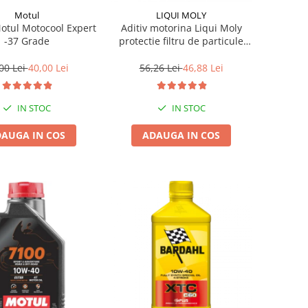
Motul
LIQUI MOLY
Motul Motocool Expert
Aditiv motorina Liqui Moly
-37 Grade
protectie filtru de particule
DPF-PROTECTOR
00 Lei
40,00 Lei
56,26 Lei
46,88 Lei
IN STOC
IN STOC
AUGA IN COS
ADAUGA IN COS