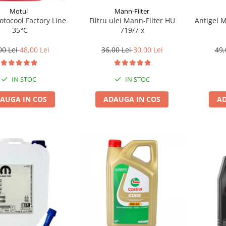
Motul
Mann-Filter
tocool Factory Line
Filtru ulei Mann-Filter HU
Antigel 
-35°C
719/7 x
00 Lei
48,00 Lei
36,00 Lei
30,00 Lei
49,
IN STOC
IN STOC
AUGA IN COS
ADAUGA IN COS
AD