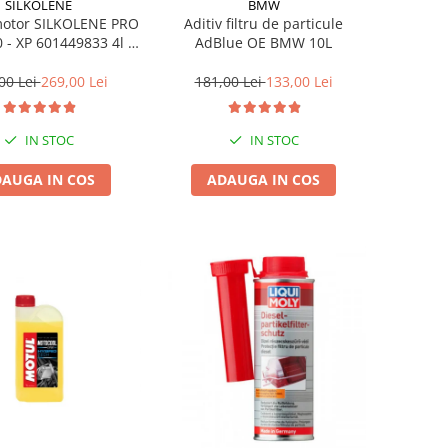
SILKOLENE
BMW
motor SILKOLENE PRO
Aditiv filtru de particule
 - XP 601449833 4l +
AdBlue OE BMW 10L
1l gratis
00 Lei
269,00 Lei
181,00 Lei
133,00 Lei
IN STOC
IN STOC
AUGA IN COS
ADAUGA IN COS