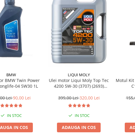
BMW
LIQUI MOLY
tor BMW Twin Power
Ulei motor Liqui Moly Top Tec
Motul Kit
onglife-04 5W30 1L
4200 5W-30 (3707) (2693)
C
(8973) 5L
00 Lei
90,00 Lei
399,00 Lei
320,00 Lei
155,
IN STOC
IN STOC
AUGA IN COS
ADAUGA IN COS
AD