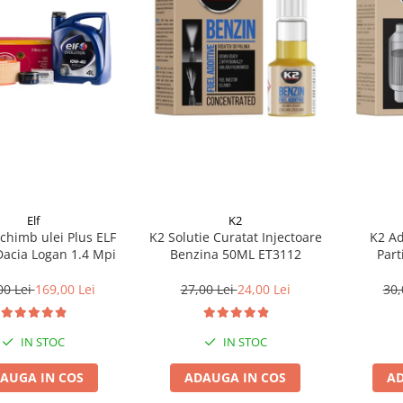
Elf
K2
chimb ulei Plus ELF
K2 Solutie Curatat Injectoare
K2 Ad
Dacia Logan 1.4 Mpi
Benzina 50ML ET3112
Part
00 Lei
169,00 Lei
27,00 Lei
24,00 Lei
30,
IN STOC
IN STOC
AUGA IN COS
ADAUGA IN COS
AD