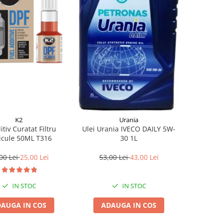
K2
Urania
itiv Curatat Filtru
Ulei Urania IVECO DAILY 5W-
icule 50ML T316
30 1L
00 Lei
25,00 Lei
53,00 Lei
43,00 Lei
IN STOC
IN STOC
AUGA IN COS
ADAUGA IN COS