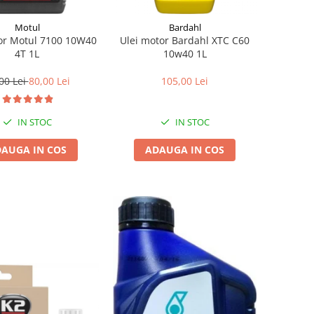
Motul
Bardahl
or Motul 7100 10W40
Ulei motor Bardahl XTC C60
4T 1L
10w40 1L
00 Lei
80,00 Lei
105,00 Lei
IN STOC
IN STOC
AUGA IN COS
ADAUGA IN COS