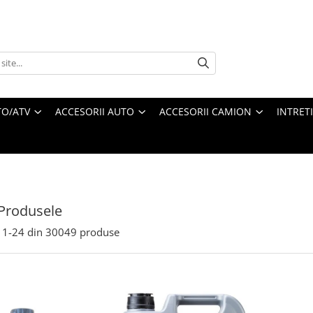
O/ATV
ACCESORII AUTO
ACCESORII CAMION
INTRET
Produsele
1-
24
din
30049
produse