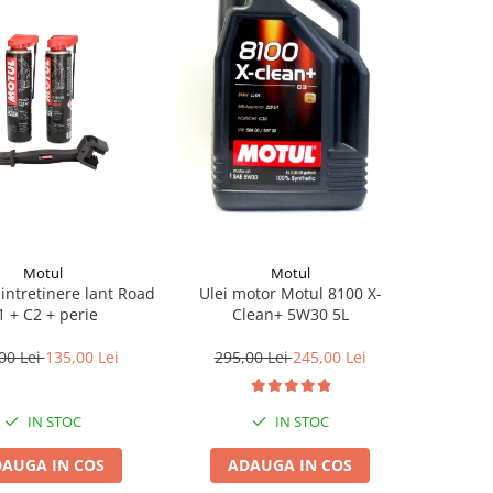
Motul
Motul
 intretinere lant Road
Ulei motor Motul 8100 X-
1 + C2 + perie
Clean+ 5W30 5L
00 Lei
135,00 Lei
295,00 Lei
245,00 Lei
IN STOC
IN STOC
AUGA IN COS
ADAUGA IN COS