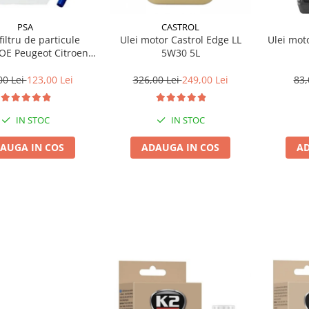
PSA
CASTROL
filtru de particule
Ulei motor Castrol Edge LL
Ulei mot
5W30 5L
10L
00 Lei
123,00 Lei
326,00 Lei
249,00 Lei
83,
IN STOC
IN STOC
AUGA IN COS
ADAUGA IN COS
AD