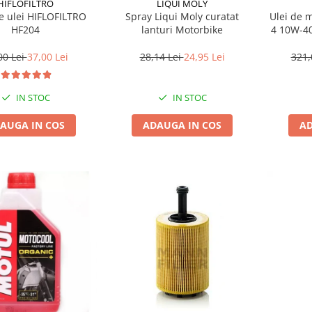
HIFLOFILTRO
LIQUI MOLY
Ulei de 
de ulei HIFLOFILTRO
Spray Liqui Moly curatat
4 10W-40
HF204
lanturi Motorbike
321,
00 Lei
37,00 Lei
28,14 Lei
24,95 Lei
IN STOC
IN STOC
AD
AUGA IN COS
ADAUGA IN COS