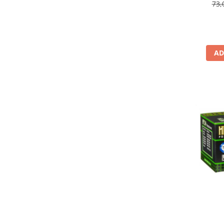
73,
Lichid de frana
Vaselina si spray-uri tehnice moto
Filtre moto
Filtru combustibil
AD
Buson golire ulei
Filtru ulei moto
Filtru aer moto
Intretinere si curatare filtre moto
Intretinere moto
Intretinere echipament moto
Curatare moto
Covor moto
Accesorii moto
Antifurt
Genti bagaje moto
Huse moto
Suporti si kituri montaj topcase