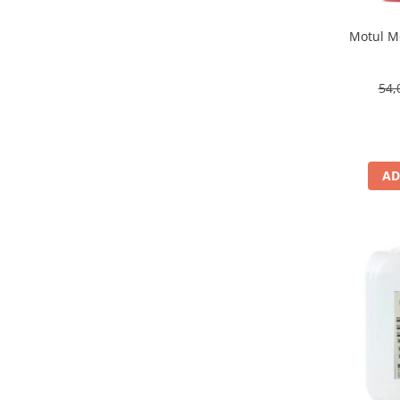
Motul Mo
54,
AD