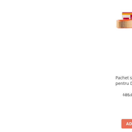
Pachet s
pentru 
185,
AD