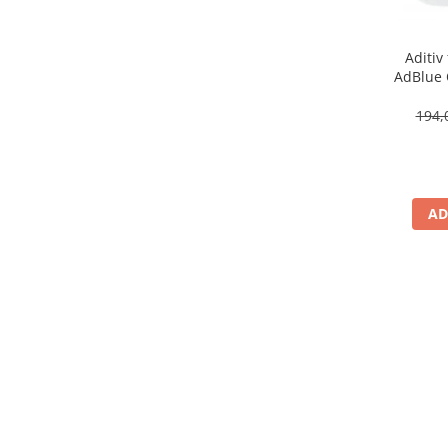
Aditiv 
AdBlue OE Peugeot Citroen
194,
AD