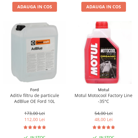
ADAUGA IN COS
ADAUGA IN COS
Suporti si placi prindere
Ford
Motul
Aditiv filtru de particule
Motul Motocool Factory Line
AdBlue OE Ford 10L
-35°C
173,00 Lei
54,00 Lei
112,00 Lei
48,00 Lei
IN STOC
IN STOC