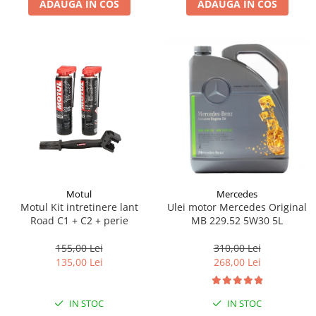
ADAUGA IN COS
ADAUGA IN COS
Lichid de frana
Vaselina si spray-uri tehnice moto
Filtre moto
Filtru combustibil
Buson golire ulei
Filtru ulei moto
Filtru aer moto
Intretinere si curatare filtre moto
Intretinere moto
Intretinere echipament moto
Motul
Mercedes
Curatare moto
Motul Kit intretinere lant
Ulei motor Mercedes Original
Covor moto
Road C1 + C2 + perie
MB 229.52 5W30 5L
Accesorii moto
155,00 Lei
310,00 Lei
Antifurt
135,00 Lei
268,00 Lei
Genti bagaje moto
Huse moto
IN STOC
IN STOC
Suporti si kituri montaj topcase