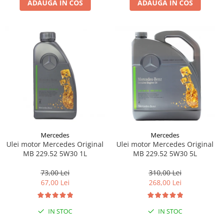
ADAUGA IN COS
ADAUGA IN COS
Lichid de frana
Vaselina si spray-uri tehnice moto
Filtre moto
Filtru combustibil
Buson golire ulei
Filtru ulei moto
Filtru aer moto
Intretinere si curatare filtre moto
Intretinere moto
Intretinere echipament moto
Mercedes
Mercedes
Curatare moto
Ulei motor Mercedes Original
Ulei motor Mercedes Original
Covor moto
MB 229.52 5W30 1L
MB 229.52 5W30 5L
Accesorii moto
73,00 Lei
310,00 Lei
Antifurt
67,00 Lei
268,00 Lei
Genti bagaje moto
Huse moto
IN STOC
IN STOC
Suporti si kituri montaj topcase