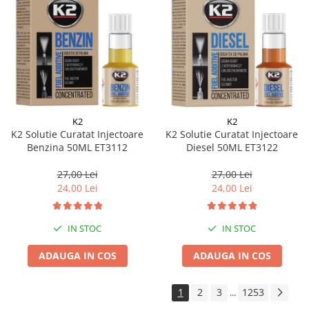
K2
K2
K2 Solutie Curatat Injectoare
K2 Solutie Curatat Injectoare
Benzina 50ML ET3112
Diesel 50ML ET3122
27,00 Lei
27,00 Lei
24,00 Lei
24,00 Lei
IN STOC
IN STOC
ADAUGA IN COS
ADAUGA IN COS
1
2
3
1253
...