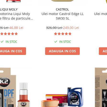
LIQUI MOLY
CASTROL
motorina Liqui Moly
Ulei motor Castrol Edge LL
Ulei mo
e filtru de particule
5W30 5L
F-PROTECTOR
26 Lei
46,88 Lei
326,00 Lei
249,00 Lei
IN STOC
IN STOC
AUGA IN COS
ADAUGA IN COS
AD