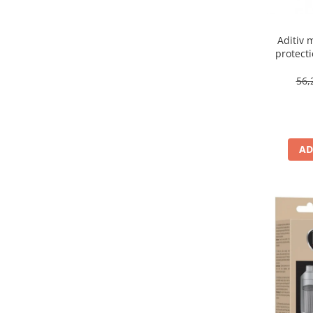
Aditiv 
protecti
DP
56,
AD