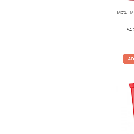
Motul Mo
54,
AD