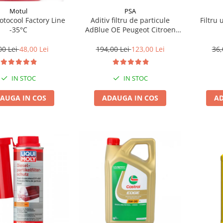
Motul
PSA
tocool Factory Line
Aditiv filtru de particule
Filtru 
-35°C
AdBlue OE Peugeot Citroen
10L
00 Lei
48,00 Lei
194,00 Lei
123,00 Lei
36,
IN STOC
IN STOC
AUGA IN COS
ADAUGA IN COS
AD