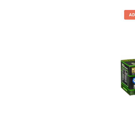
Lichid de frana
Vaselina si spray-uri tehnice moto
AD
Filtre moto
Filtru combustibil
Buson golire ulei
Filtru ulei moto
Filtru aer moto
Intretinere si curatare filtre moto
Intretinere moto
Intretinere echipament moto
Curatare moto
Covor moto
Accesorii moto
Antifurt
Genti bagaje moto
Huse moto
Suporti si kituri montaj topcase