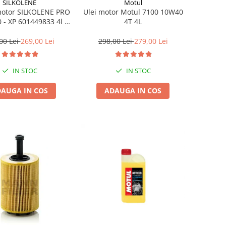
SILKOLENE
Motul
motor SILKOLENE PRO
Ulei motor Motul 7100 10W40
 - XP 601449833 4l +
4T 4L
1l gratis
00 Lei
269,00 Lei
298,00 Lei
279,00 Lei
IN STOC
IN STOC
AUGA IN COS
ADAUGA IN COS