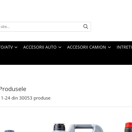
O/ATV
ACCESORII AUTO
ACCESORII CAMION
INTRET
Produsele
1-
24
din
30053
produse