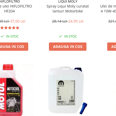
HIFLOFILTRO
LIQUI MOLY
de ulei HIFLOFILTRO
Spray Liqui Moly curatat
Ulei de 
HF204
lanturi Motorbike
4 10W-40
00 Lei
37,00 Lei
28,14 Lei
24,95 Lei
321,
IN STOC
IN STOC
AUGA IN COS
ADAUGA IN COS
AD