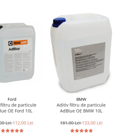
Ford
BMW
 filtru de particule
Aditiv filtru de particule
lue OE Ford 10L
AdBlue OE BMW 10L
00 Lei
112,00 Lei
181,00 Lei
133,00 Lei