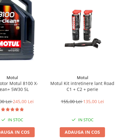
Motul
Motul
otor Motul 8100 X-
Motul Kit intretinere lant Road
lean+ 5W30 5L
C1 + C2 + perie
00 Lei
245,00 Lei
155,00 Lei
135,00 Lei
IN STOC
IN STOC
AUGA IN COS
ADAUGA IN COS