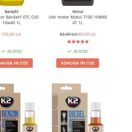
Bardahl
Motul
tor Bardahl XTC C60
Ulei motor Motul 7100 10W40
10w40 1L
4T 1L
105,00 Lei
83,00 Lei
80,00 Lei
IN STOC
IN STOC
AUGA IN COS
ADAUGA IN COS