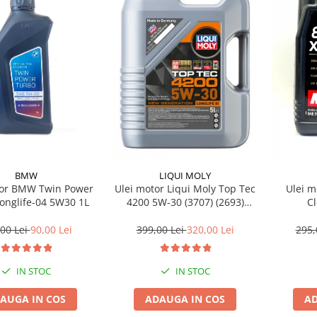
BMW
LIQUI MOLY
tor BMW Twin Power
Ulei motor Liqui Moly Top Tec
Ulei m
onglife-04 5W30 1L
4200 5W-30 (3707) (2693)
C
(8973) 5L
00 Lei
90,00 Lei
399,00 Lei
320,00 Lei
295,
IN STOC
IN STOC
AUGA IN COS
ADAUGA IN COS
AD