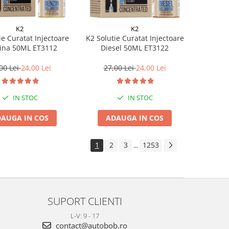
K2
K2
ie Curatat Injectoare
K2 Solutie Curatat Injectoare
ina 50ML ET3112
Diesel 50ML ET3122
00 Lei
24,00 Lei
27,00 Lei
24,00 Lei
IN STOC
IN STOC
AUGA IN COS
ADAUGA IN COS
1
2
3
1253
...
SUPORT CLIENTI
L-V: 9 - 17
contact@autobob.ro