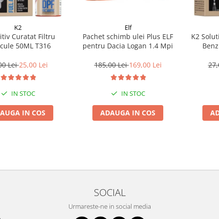
K2
Elf
tiv Curatat Filtru
Pachet schimb ulei Plus ELF
K2 Solut
icule 50ML T316
pentru Dacia Logan 1.4 Mpi
Benz
00 Lei
25,00 Lei
185,00 Lei
169,00 Lei
27,
IN STOC
IN STOC
AUGA IN COS
ADAUGA IN COS
AD
SOCIAL
Urmareste-ne in social media