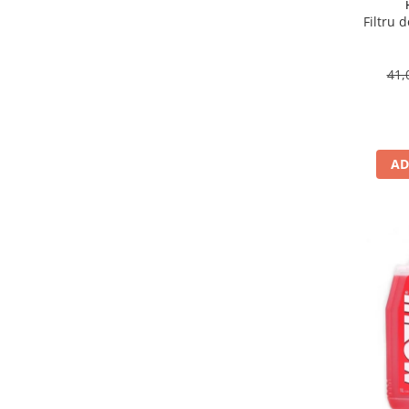
Suporti si placi prindere
Filtru 
41,
AD