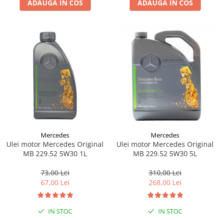
ADAUGA IN COS
ADAUGA IN COS
Lichid de frana
Vaselina si spray-uri tehnice moto
Filtre moto
Filtru combustibil
Buson golire ulei
Filtru ulei moto
Filtru aer moto
Intretinere si curatare filtre moto
Intretinere moto
Intretinere echipament moto
Mercedes
Mercedes
Curatare moto
Ulei motor Mercedes Original
Ulei motor Mercedes Original
Covor moto
MB 229.52 5W30 1L
MB 229.52 5W30 5L
Accesorii moto
73,00 Lei
310,00 Lei
Antifurt
67,00 Lei
268,00 Lei
Genti bagaje moto
Huse moto
IN STOC
IN STOC
Suporti si kituri montaj topcase