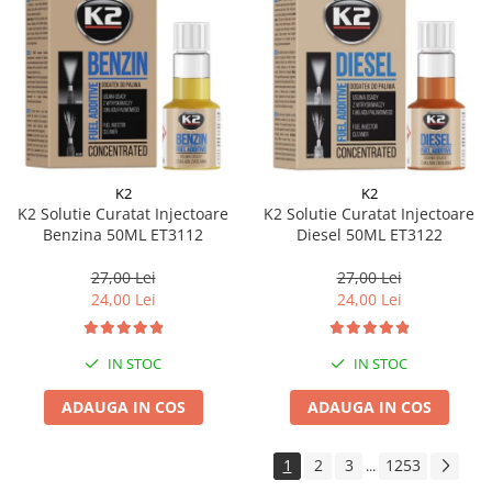
K2
K2
K2 Solutie Curatat Injectoare
K2 Solutie Curatat Injectoare
Benzina 50ML ET3112
Diesel 50ML ET3122
27,00 Lei
27,00 Lei
24,00 Lei
24,00 Lei
IN STOC
IN STOC
ADAUGA IN COS
ADAUGA IN COS
1
2
3
1253
...