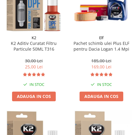
K2
Elf
K2 Aditiv Curatat Filtru
Pachet schimb ulei Plus ELF
Particule 50ML T316
pentru Dacia Logan 1.4 Mpi
30,00 Lei
185,00 Lei
25,00 Lei
169,00 Lei
IN STOC
IN STOC
ADAUGA IN COS
ADAUGA IN COS