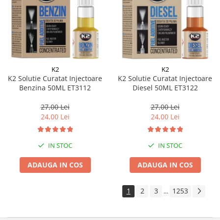
K2
K2
K2 Solutie Curatat Injectoare
K2 Solutie Curatat Injectoare
Benzina 50ML ET3112
Diesel 50ML ET3122
27,00 Lei
27,00 Lei
24,00 Lei
24,00 Lei
IN STOC
IN STOC
ADAUGA IN COS
ADAUGA IN COS
1
2
3
1253
...