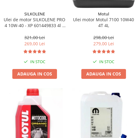
SILKOLENE
Motul
Ulei de motor SILKOLENE PRO
Ulei motor Motul 7100 10W40
4 10W-40 - XP 601449833 4l +
4T 4L
1l gratis
321,00 Lei
298,00 Lei
269,00 Lei
279,00 Lei
IN STOC
IN STOC
ADAUGA IN COS
ADAUGA IN COS