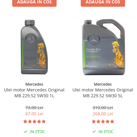
ADAUGA IN COS
ADAUGA IN COS
Lichid de frana
Vaselina si spray-uri tehnice moto
Filtre moto
Filtru combustibil
Buson golire ulei
Filtru ulei moto
Filtru aer moto
Intretinere si curatare filtre moto
Intretinere moto
Intretinere echipament moto
Mercedes
Mercedes
Curatare moto
Ulei motor Mercedes Original
Ulei motor Mercedes Original
Covor moto
MB 229.52 5W30 1L
MB 229.52 5W30 5L
Accesorii moto
73,00 Lei
310,00 Lei
Antifurt
67,00 Lei
268,00 Lei
Genti bagaje moto
Huse moto
IN STOC
IN STOC
Suporti si kituri montaj topcase