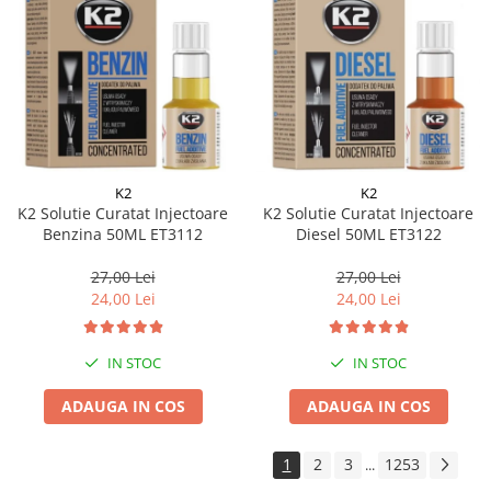
K2
K2
K2 Solutie Curatat Injectoare
K2 Solutie Curatat Injectoare
Benzina 50ML ET3112
Diesel 50ML ET3122
27,00 Lei
27,00 Lei
24,00 Lei
24,00 Lei
IN STOC
IN STOC
ADAUGA IN COS
ADAUGA IN COS
1
2
3
1253
...