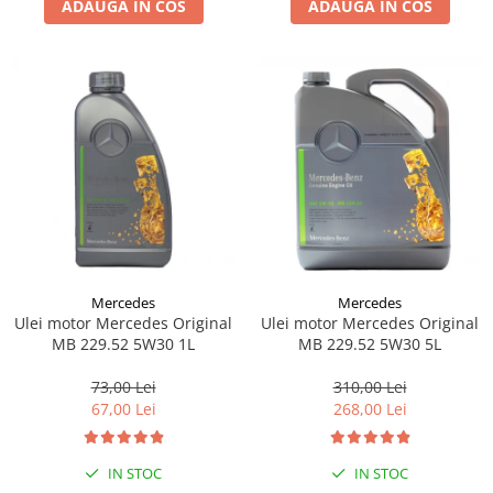
ADAUGA IN COS
ADAUGA IN COS
Lichid de frana
Vaselina si spray-uri tehnice moto
Filtre moto
Filtru combustibil
Buson golire ulei
Filtru ulei moto
Filtru aer moto
Intretinere si curatare filtre moto
Intretinere moto
Intretinere echipament moto
Mercedes
Mercedes
Curatare moto
Ulei motor Mercedes Original
Ulei motor Mercedes Original
Covor moto
MB 229.52 5W30 1L
MB 229.52 5W30 5L
Accesorii moto
73,00 Lei
310,00 Lei
Antifurt
67,00 Lei
268,00 Lei
Genti bagaje moto
Huse moto
IN STOC
IN STOC
Suporti si kituri montaj topcase