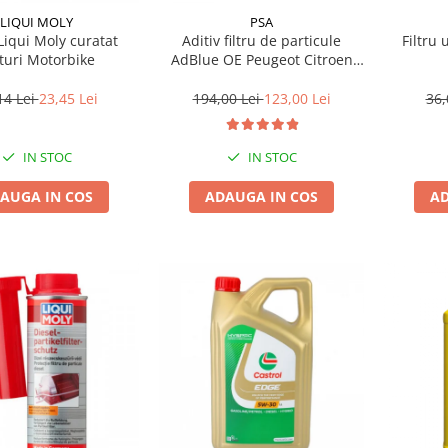
LIQUI MOLY
PSA
Liqui Moly curatat
Aditiv filtru de particule
Filtru 
turi Motorbike
AdBlue OE Peugeot Citroen
10L
14 Lei
23,45 Lei
194,00 Lei
123,00 Lei
36,
IN STOC
IN STOC
AUGA IN COS
ADAUGA IN COS
AD