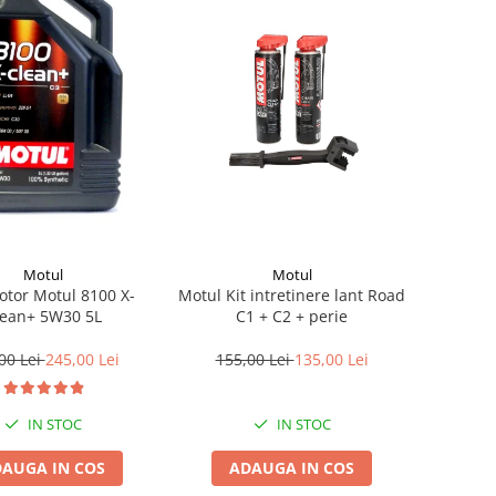
Motul
Motul
otor Motul 8100 X-
Motul Kit intretinere lant Road
lean+ 5W30 5L
C1 + C2 + perie
00 Lei
245,00 Lei
155,00 Lei
135,00 Lei
IN STOC
IN STOC
AUGA IN COS
ADAUGA IN COS