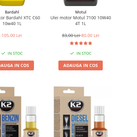
Bardahl
Motul
tor Bardahl XTC C60
Ulei motor Motul 7100 10W40
10w40 1L
4T 1L
105,00 Lei
83,00 Lei
80,00 Lei
IN STOC
IN STOC
AUGA IN COS
ADAUGA IN COS