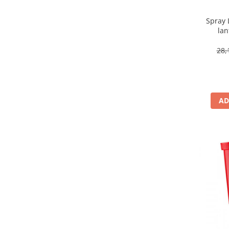
Spray 
lan
28,
AD