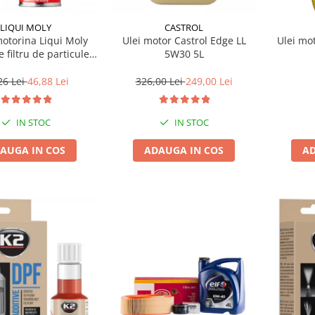
LIQUI MOLY
CASTROL
motorina Liqui Moly
Ulei motor Castrol Edge LL
Ulei mo
e filtru de particule
5W30 5L
F-PROTECTOR
26 Lei
46,88 Lei
326,00 Lei
249,00 Lei
IN STOC
IN STOC
AUGA IN COS
ADAUGA IN COS
AD