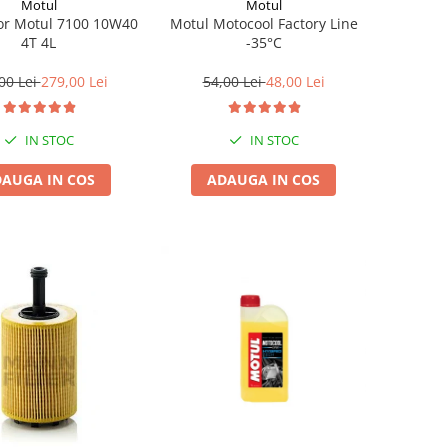
Motul
Motul
Motul Motocool Factory Line
or Motul 7100 10W40
-35°C
4T 4L
54,00 Lei
48,00 Lei
00 Lei
279,00 Lei
IN STOC
IN STOC
ADAUGA IN COS
AUGA IN COS