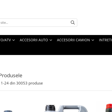
O/ATV
ACCESORII AUTO
ACCESORII CAMION
INTRET
Produsele
1-
24
din
30053
produse