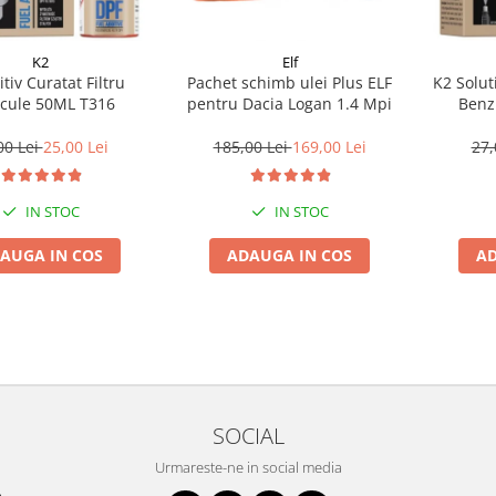
K2
Elf
tiv Curatat Filtru
Pachet schimb ulei Plus ELF
K2 Solut
icule 50ML T316
pentru Dacia Logan 1.4 Mpi
Benz
00 Lei
25,00 Lei
185,00 Lei
169,00 Lei
27,
IN STOC
IN STOC
AUGA IN COS
ADAUGA IN COS
AD
SOCIAL
Urmareste-ne in social media