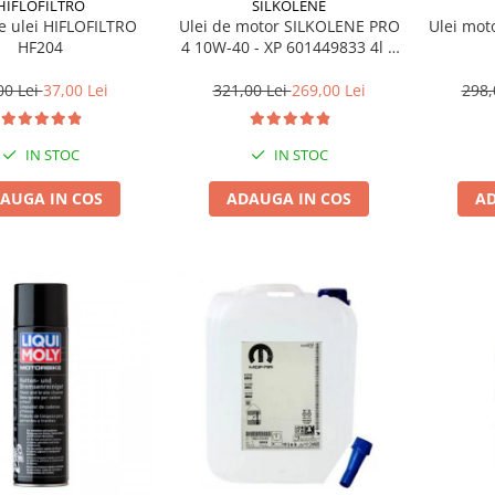
HIFLOFILTRO
SILKOLENE
de ulei HIFLOFILTRO
Ulei de motor SILKOLENE PRO
Ulei mot
HF204
4 10W-40 - XP 601449833 4l +
1l gratis
00 Lei
37,00 Lei
321,00 Lei
269,00 Lei
298,
IN STOC
IN STOC
AUGA IN COS
ADAUGA IN COS
AD