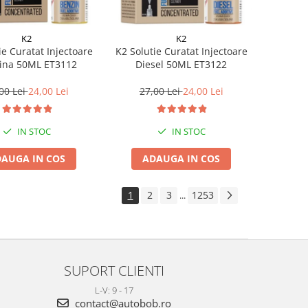
K2
K2
ie Curatat Injectoare
K2 Solutie Curatat Injectoare
ina 50ML ET3112
Diesel 50ML ET3122
00 Lei
24,00 Lei
27,00 Lei
24,00 Lei
IN STOC
IN STOC
AUGA IN COS
ADAUGA IN COS
1
2
3
1253
...
SUPORT CLIENTI
L-V: 9 - 17
contact@autobob.ro