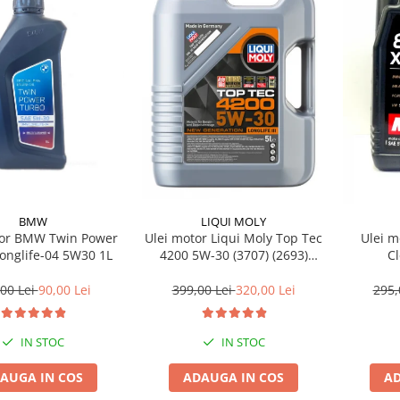
BMW
LIQUI MOLY
tor BMW Twin Power
Ulei motor Liqui Moly Top Tec
Ulei m
onglife-04 5W30 1L
4200 5W-30 (3707) (2693)
C
(8973) 5L
00 Lei
90,00 Lei
399,00 Lei
320,00 Lei
295,
IN STOC
IN STOC
AUGA IN COS
ADAUGA IN COS
AD