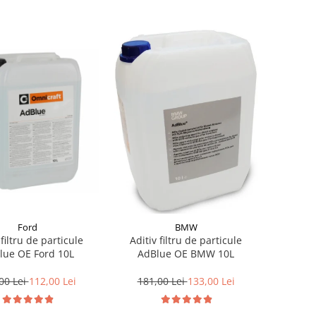
Ford
BMW
 filtru de particule
Aditiv filtru de particule
lue OE Ford 10L
AdBlue OE BMW 10L
00 Lei
112,00 Lei
181,00 Lei
133,00 Lei