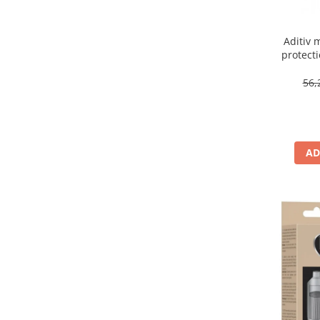
Aditiv 
protecti
DP
56,
AD