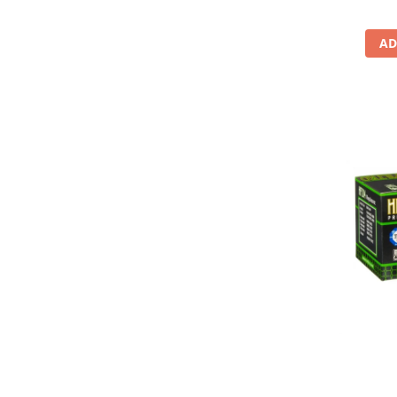
Lichid de frana
Vaselina si spray-uri tehnice moto
AD
Filtre moto
Filtru combustibil
Buson golire ulei
Filtru ulei moto
Filtru aer moto
Intretinere si curatare filtre moto
Intretinere moto
Intretinere echipament moto
Curatare moto
Covor moto
Accesorii moto
Antifurt
Genti bagaje moto
Huse moto
Suporti si kituri montaj topcase