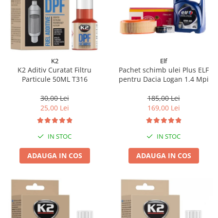
K2
Elf
K2 Aditiv Curatat Filtru
Pachet schimb ulei Plus ELF
Particule 50ML T316
pentru Dacia Logan 1.4 Mpi
30,00 Lei
185,00 Lei
25,00 Lei
169,00 Lei
IN STOC
IN STOC
ADAUGA IN COS
ADAUGA IN COS