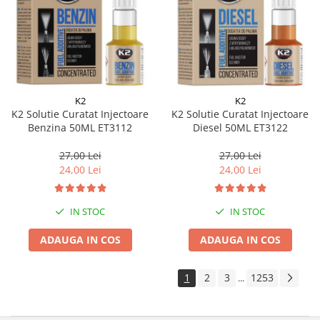
K2
K2
K2 Solutie Curatat Injectoare
K2 Solutie Curatat Injectoare
Benzina 50ML ET3112
Diesel 50ML ET3122
27,00 Lei
27,00 Lei
24,00 Lei
24,00 Lei
IN STOC
IN STOC
ADAUGA IN COS
ADAUGA IN COS
1
2
3
1253
...