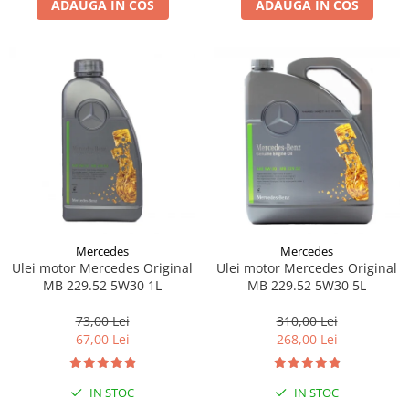
ADAUGA IN COS
ADAUGA IN COS
Lichid de frana
Vaselina si spray-uri tehnice moto
Filtre moto
Filtru combustibil
Buson golire ulei
Filtru ulei moto
Filtru aer moto
Intretinere si curatare filtre moto
Intretinere moto
Intretinere echipament moto
Mercedes
Mercedes
Curatare moto
Ulei motor Mercedes Original
Ulei motor Mercedes Original
Covor moto
MB 229.52 5W30 1L
MB 229.52 5W30 5L
Accesorii moto
73,00 Lei
310,00 Lei
Antifurt
67,00 Lei
268,00 Lei
Genti bagaje moto
Huse moto
IN STOC
IN STOC
Suporti si kituri montaj topcase