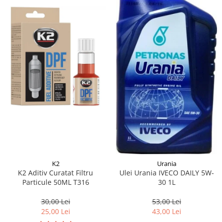
K2
Urania
K2 Aditiv Curatat Filtru
Ulei Urania IVECO DAILY 5W-
Particule 50ML T316
30 1L
30,00 Lei
53,00 Lei
25,00 Lei
43,00 Lei