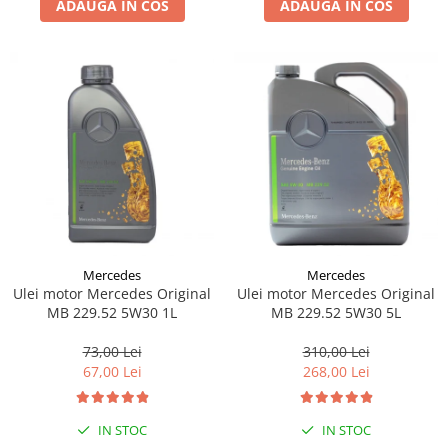
ADAUGA IN COS
ADAUGA IN COS
Lichid de frana
Vaselina si spray-uri tehnice moto
Filtre moto
Filtru combustibil
Buson golire ulei
Filtru ulei moto
Filtru aer moto
Intretinere si curatare filtre moto
Intretinere moto
Intretinere echipament moto
Mercedes
Mercedes
Curatare moto
Ulei motor Mercedes Original
Ulei motor Mercedes Original
Covor moto
MB 229.52 5W30 1L
MB 229.52 5W30 5L
Accesorii moto
73,00 Lei
310,00 Lei
Antifurt
67,00 Lei
268,00 Lei
Genti bagaje moto
Huse moto
IN STOC
IN STOC
Suporti si kituri montaj topcase