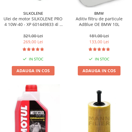
SILKOLENE
BMW
Ulei de motor SILKOLENE PRO
Aditiv filtru de particule
4 10W-40 - XP 601449833 4l +
AdBlue OE BMW 10L
1l gratis
321,00 Lei
181,00 Lei
269,00 Lei
133,00 Lei
IN STOC
IN STOC
ADAUGA IN COS
ADAUGA IN COS