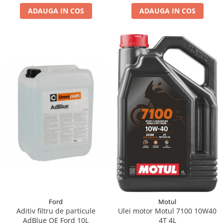
ADAUGA IN COS
ADAUGA IN COS
Suporti si placi prindere
Ford
Motul
Aditiv filtru de particule
Ulei motor Motul 7100 10W40
AdBlue OE Ford 10L
4T 4L