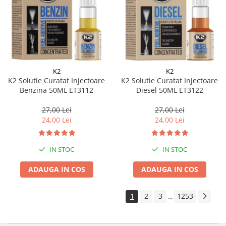
K2
K2
K2 Solutie Curatat Injectoare
K2 Solutie Curatat Injectoare
Benzina 50ML ET3112
Diesel 50ML ET3122
27,00 Lei
27,00 Lei
24,00 Lei
24,00 Lei
IN STOC
IN STOC
ADAUGA IN COS
ADAUGA IN COS
1
2
3
1253
...