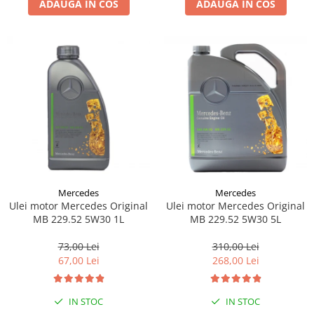
ADAUGA IN COS
ADAUGA IN COS
Lichid de frana
Vaselina si spray-uri tehnice moto
Filtre moto
Filtru combustibil
Buson golire ulei
Filtru ulei moto
Filtru aer moto
Intretinere si curatare filtre moto
Intretinere moto
Intretinere echipament moto
Mercedes
Mercedes
Curatare moto
Ulei motor Mercedes Original
Ulei motor Mercedes Original
Covor moto
MB 229.52 5W30 1L
MB 229.52 5W30 5L
Accesorii moto
73,00 Lei
310,00 Lei
Antifurt
67,00 Lei
268,00 Lei
Genti bagaje moto
Huse moto
IN STOC
IN STOC
Suporti si kituri montaj topcase