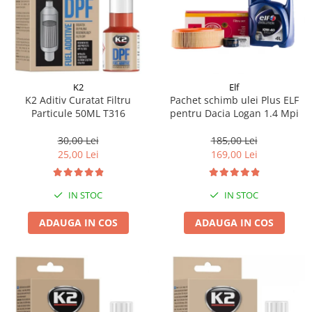
K2
Elf
K2 Aditiv Curatat Filtru
Pachet schimb ulei Plus ELF
Particule 50ML T316
pentru Dacia Logan 1.4 Mpi
30,00 Lei
185,00 Lei
25,00 Lei
169,00 Lei
IN STOC
IN STOC
ADAUGA IN COS
ADAUGA IN COS