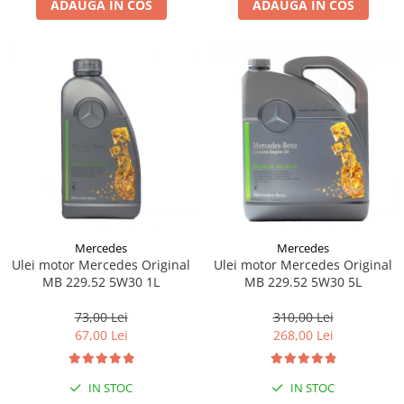
ADAUGA IN COS
ADAUGA IN COS
Lichid de frana
Vaselina si spray-uri tehnice moto
Filtre moto
Filtru combustibil
Buson golire ulei
Filtru ulei moto
Filtru aer moto
Intretinere si curatare filtre moto
Intretinere moto
Intretinere echipament moto
Mercedes
Mercedes
Curatare moto
Ulei motor Mercedes Original
Ulei motor Mercedes Original
Covor moto
MB 229.52 5W30 1L
MB 229.52 5W30 5L
Accesorii moto
73,00 Lei
310,00 Lei
Antifurt
67,00 Lei
268,00 Lei
Genti bagaje moto
Huse moto
IN STOC
IN STOC
Suporti si kituri montaj topcase