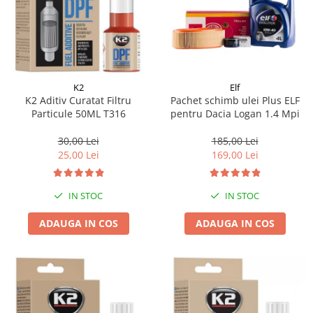
K2
Elf
K2 Aditiv Curatat Filtru
Pachet schimb ulei Plus ELF
Particule 50ML T316
pentru Dacia Logan 1.4 Mpi
30,00 Lei
185,00 Lei
25,00 Lei
169,00 Lei
IN STOC
IN STOC
ADAUGA IN COS
ADAUGA IN COS