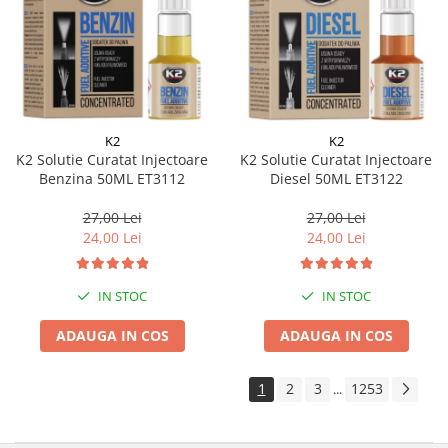
K2
K2
K2 Solutie Curatat Injectoare
K2 Solutie Curatat Injectoare
Benzina 50ML ET3112
Diesel 50ML ET3122
27,00 Lei
27,00 Lei
24,00 Lei
24,00 Lei
IN STOC
IN STOC
ADAUGA IN COS
ADAUGA IN COS
1
2
3
1253
...