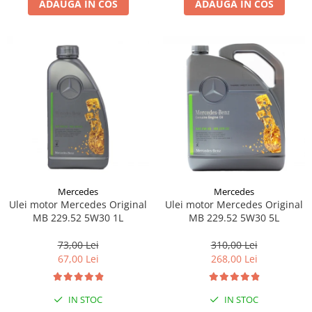
ADAUGA IN COS
ADAUGA IN COS
Lichid de frana
Vaselina si spray-uri tehnice moto
Filtre moto
Filtru combustibil
Buson golire ulei
Filtru ulei moto
Filtru aer moto
Intretinere si curatare filtre moto
Intretinere moto
Intretinere echipament moto
Mercedes
Mercedes
Curatare moto
Ulei motor Mercedes Original
Ulei motor Mercedes Original
Covor moto
MB 229.52 5W30 1L
MB 229.52 5W30 5L
Accesorii moto
73,00 Lei
310,00 Lei
Antifurt
67,00 Lei
268,00 Lei
Genti bagaje moto
Huse moto
IN STOC
IN STOC
Suporti si kituri montaj topcase