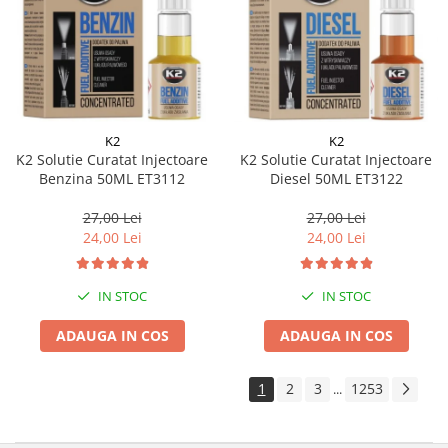
K2
K2
K2 Solutie Curatat Injectoare
K2 Solutie Curatat Injectoare
Benzina 50ML ET3112
Diesel 50ML ET3122
27,00 Lei
27,00 Lei
24,00 Lei
24,00 Lei
IN STOC
IN STOC
ADAUGA IN COS
ADAUGA IN COS
1
2
3
1253
...