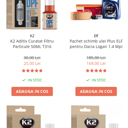
K2
Elf
K2 Aditiv Curatat Filtru
Pachet schimb ulei Plus ELF
Particule 50ML T316
pentru Dacia Logan 1.4 Mpi
30,00 Lei
185,00 Lei
25,00 Lei
169,00 Lei
IN STOC
IN STOC
ADAUGA IN COS
ADAUGA IN COS