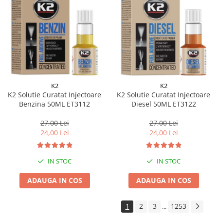
K2
K2
K2 Solutie Curatat Injectoare
K2 Solutie Curatat Injectoare
Benzina 50ML ET3112
Diesel 50ML ET3122
27,00 Lei
27,00 Lei
24,00 Lei
24,00 Lei
IN STOC
IN STOC
ADAUGA IN COS
ADAUGA IN COS
1
2
3
1253
...