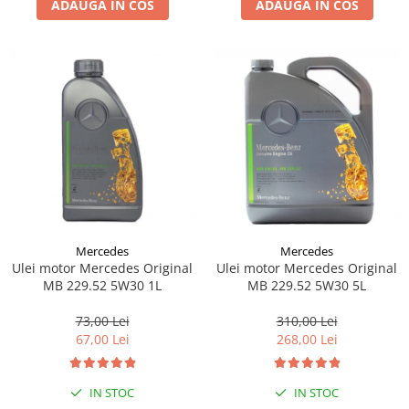
ADAUGA IN COS
ADAUGA IN COS
Lichid de frana
Vaselina si spray-uri tehnice moto
Filtre moto
Filtru combustibil
Buson golire ulei
Filtru ulei moto
Filtru aer moto
Intretinere si curatare filtre moto
Intretinere moto
Intretinere echipament moto
Mercedes
Mercedes
Curatare moto
Ulei motor Mercedes Original
Ulei motor Mercedes Original
Covor moto
MB 229.52 5W30 1L
MB 229.52 5W30 5L
Accesorii moto
73,00 Lei
310,00 Lei
Antifurt
67,00 Lei
268,00 Lei
Genti bagaje moto
Huse moto
IN STOC
IN STOC
Suporti si kituri montaj topcase