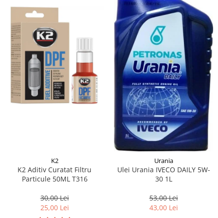
K2
Urania
K2 Aditiv Curatat Filtru
Ulei Urania IVECO DAILY 5W-
Particule 50ML T316
30 1L
30,00 Lei
53,00 Lei
25,00 Lei
43,00 Lei