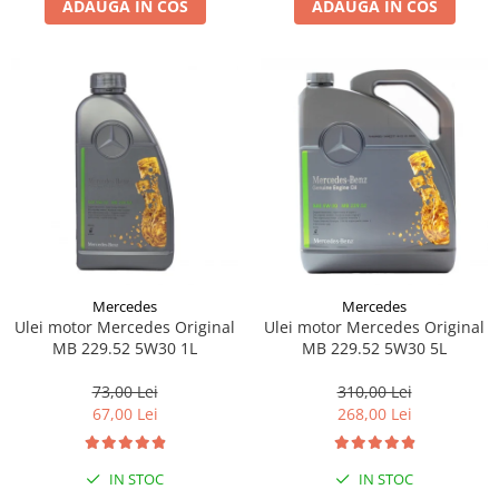
ADAUGA IN COS
ADAUGA IN COS
Lichid de frana
Vaselina si spray-uri tehnice moto
Filtre moto
Filtru combustibil
Buson golire ulei
Filtru ulei moto
Filtru aer moto
Intretinere si curatare filtre moto
Intretinere moto
Intretinere echipament moto
Mercedes
Mercedes
Curatare moto
Ulei motor Mercedes Original
Ulei motor Mercedes Original
Covor moto
MB 229.52 5W30 1L
MB 229.52 5W30 5L
Accesorii moto
73,00 Lei
310,00 Lei
Antifurt
67,00 Lei
268,00 Lei
Genti bagaje moto
Huse moto
IN STOC
IN STOC
Suporti si kituri montaj topcase