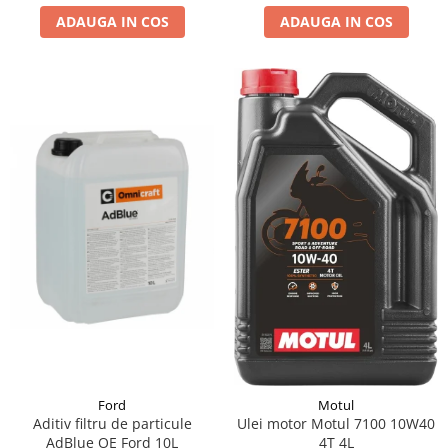
ADAUGA IN COS
ADAUGA IN COS
Suporti si placi prindere
Ford
Motul
Aditiv filtru de particule
Ulei motor Motul 7100 10W40
AdBlue OE Ford 10L
4T 4L