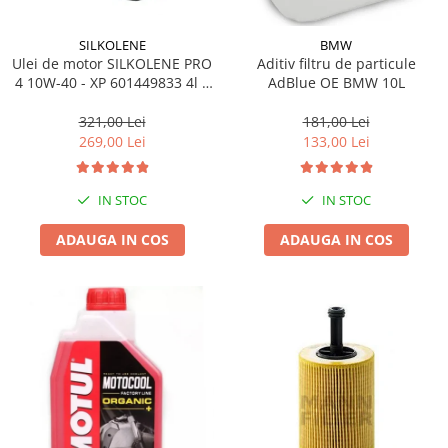
SILKOLENE
BMW
Ulei de motor SILKOLENE PRO
Aditiv filtru de particule
4 10W-40 - XP 601449833 4l +
AdBlue OE BMW 10L
1l gratis
321,00 Lei
181,00 Lei
269,00 Lei
133,00 Lei
IN STOC
IN STOC
ADAUGA IN COS
ADAUGA IN COS