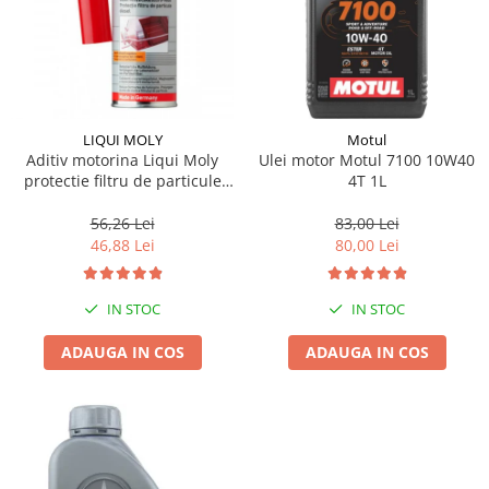
LIQUI MOLY
Motul
Aditiv motorina Liqui Moly
Ulei motor Motul 7100 10W40
protectie filtru de particule
4T 1L
DPF-PROTECTOR
56,26 Lei
83,00 Lei
46,88 Lei
80,00 Lei
IN STOC
IN STOC
ADAUGA IN COS
ADAUGA IN COS