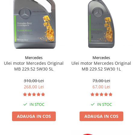
Pipe si fise bujii
20W-50
Bujii
20W-60
SAE30
Electrica
Ulei transmisie
Incarcatoar acumulator baterie
Uleiuri hidraulice
Incarcatoare acumulator baterie
Semnalizare
Gradina
Oglinzi moto
Mercedes
Mercedes
Ulei motor Mercedes Original
Ulei motor Mercedes Original
BMW Motorrad
MB 229.52 5W30 5L
MB 229.52 5W30 1L
Consumabile BMW Motorrad
310,00 Lei
73,00 Lei
Uleiuri si lichide moto
268,00 Lei
67,00 Lei
Ulei moto
Ulei transmisie moto
IN STOC
IN STOC
Ulei furca moto
Curatare si intretinere lant moto
ADAUGA IN COS
ADAUGA IN COS
Antigel moto
Aditivi moto