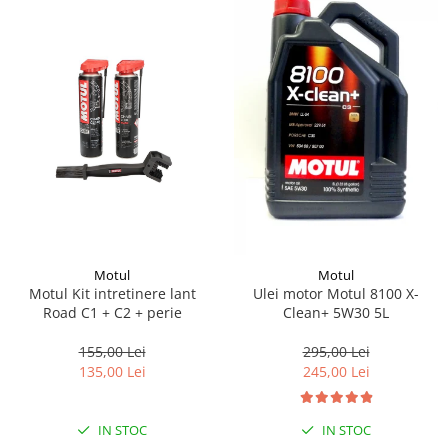
Lichid de frana
Vaselina si spray-uri tehnice moto
Filtre moto
Filtru combustibil
Buson golire ulei
Filtru ulei moto
Filtru aer moto
Intretinere si curatare filtre moto
Intretinere moto
Intretinere echipament moto
Motul
Motul
Curatare moto
Motul Kit intretinere lant
Ulei motor Motul 8100 X-
Covor moto
Road C1 + C2 + perie
Clean+ 5W30 5L
Accesorii moto
155,00 Lei
295,00 Lei
Antifurt
135,00 Lei
245,00 Lei
Genti bagaje moto
Huse moto
IN STOC
IN STOC
Suporti si kituri montaj topcase