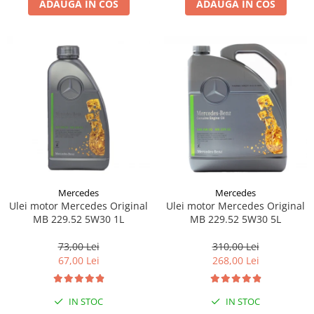
ADAUGA IN COS
ADAUGA IN COS
Lichid de frana
Vaselina si spray-uri tehnice moto
Filtre moto
Filtru combustibil
Buson golire ulei
Filtru ulei moto
Filtru aer moto
Intretinere si curatare filtre moto
Intretinere moto
Intretinere echipament moto
Mercedes
Mercedes
Curatare moto
Ulei motor Mercedes Original
Ulei motor Mercedes Original
Covor moto
MB 229.52 5W30 1L
MB 229.52 5W30 5L
Accesorii moto
73,00 Lei
310,00 Lei
Antifurt
67,00 Lei
268,00 Lei
Genti bagaje moto
Huse moto
IN STOC
IN STOC
Suporti si kituri montaj topcase