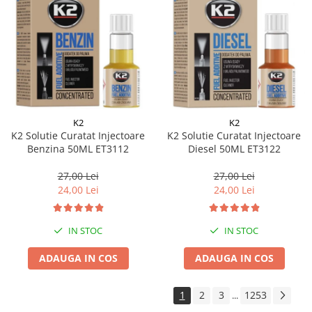
K2
K2
K2 Solutie Curatat Injectoare
K2 Solutie Curatat Injectoare
Benzina 50ML ET3112
Diesel 50ML ET3122
27,00 Lei
27,00 Lei
24,00 Lei
24,00 Lei
IN STOC
IN STOC
ADAUGA IN COS
ADAUGA IN COS
1
2
3
1253
...