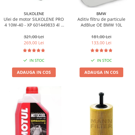
SILKOLENE
BMW
Ulei de motor SILKOLENE PRO
Aditiv filtru de particule
4 10W-40 - XP 601449833 4l +
AdBlue OE BMW 10L
1l gratis
321,00 Lei
181,00 Lei
269,00 Lei
133,00 Lei
IN STOC
IN STOC
ADAUGA IN COS
ADAUGA IN COS