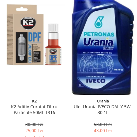
K2
Urania
K2 Aditiv Curatat Filtru
Ulei Urania IVECO DAILY 5W-
Particule 50ML T316
30 1L
30,00 Lei
53,00 Lei
25,00 Lei
43,00 Lei