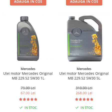
ADAUGA IN COS
ADAUGA IN COS
Lichid de frana
Vaselina si spray-uri tehnice moto
Filtre moto
Filtru combustibil
Buson golire ulei
Filtru ulei moto
Filtru aer moto
Intretinere si curatare filtre moto
Intretinere moto
Intretinere echipament moto
Mercedes
Mercedes
Curatare moto
Ulei motor Mercedes Original
Ulei motor Mercedes Original
Covor moto
MB 229.52 5W30 1L
MB 229.52 5W30 5L
Accesorii moto
73,00 Lei
310,00 Lei
Antifurt
67,00 Lei
268,00 Lei
Genti bagaje moto
Huse moto
IN STOC
IN STOC
Suporti si kituri montaj topcase