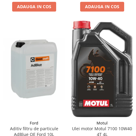
ADAUGA IN COS
ADAUGA IN COS
Suporti si placi prindere
Ford
Motul
Aditiv filtru de particule
Ulei motor Motul 7100 10W40
AdBlue OE Ford 10L
4T 4L