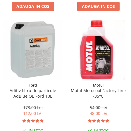
ADAUGA IN COS
ADAUGA IN COS
Suporti si placi prindere
Ford
Motul
Aditiv filtru de particule
Motul Motocool Factory Line
AdBlue OE Ford 10L
-35°C
173,00 Lei
54,00 Lei
112,00 Lei
48,00 Lei
IN STOC
IN STOC