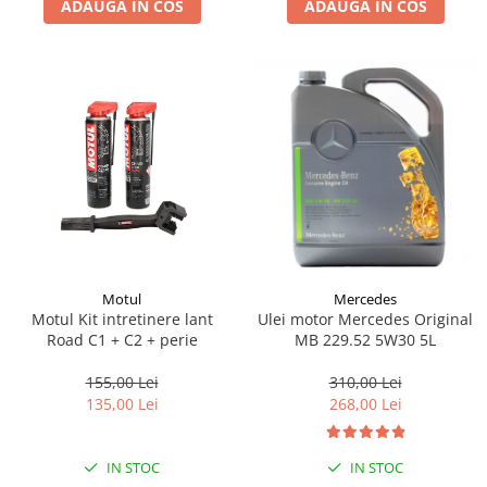
ADAUGA IN COS
ADAUGA IN COS
Lichid de frana
Vaselina si spray-uri tehnice moto
Filtre moto
Filtru combustibil
Buson golire ulei
Filtru ulei moto
Filtru aer moto
Intretinere si curatare filtre moto
Intretinere moto
Intretinere echipament moto
Motul
Mercedes
Curatare moto
Motul Kit intretinere lant
Ulei motor Mercedes Original
Covor moto
Road C1 + C2 + perie
MB 229.52 5W30 5L
Accesorii moto
155,00 Lei
310,00 Lei
Antifurt
135,00 Lei
268,00 Lei
Genti bagaje moto
Huse moto
IN STOC
IN STOC
Suporti si kituri montaj topcase