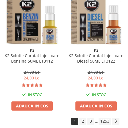
K2
K2
K2 Solutie Curatat Injectoare
K2 Solutie Curatat Injectoare
Benzina 50ML ET3112
Diesel 50ML ET3122
27,00 Lei
27,00 Lei
24,00 Lei
24,00 Lei
IN STOC
IN STOC
ADAUGA IN COS
ADAUGA IN COS
1
2
3
1253
...