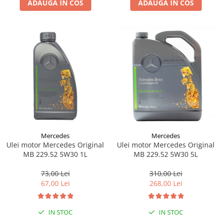
ADAUGA IN COS
ADAUGA IN COS
Lichid de frana
Vaselina si spray-uri tehnice moto
Filtre moto
Filtru combustibil
Buson golire ulei
Filtru ulei moto
Filtru aer moto
Intretinere si curatare filtre moto
Intretinere moto
Intretinere echipament moto
Mercedes
Mercedes
Curatare moto
Ulei motor Mercedes Original
Ulei motor Mercedes Original
Covor moto
MB 229.52 5W30 1L
MB 229.52 5W30 5L
Accesorii moto
73,00 Lei
310,00 Lei
Antifurt
67,00 Lei
268,00 Lei
Genti bagaje moto
Huse moto
IN STOC
IN STOC
Suporti si kituri montaj topcase