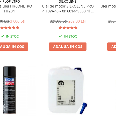
HIFLOFILTRO
SILKOLENE
de ulei HIFLOFILTRO
Ulei de motor SILKOLENE PRO
Ulei mot
HF204
4 10W-40 - XP 601449833 4l +
1l gratis
00 Lei
37,00 Lei
321,00 Lei
269,00 Lei
298,
IN STOC
IN STOC
AUGA IN COS
ADAUGA IN COS
AD