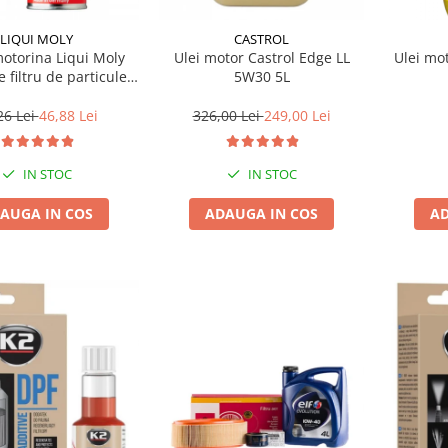
LIQUI MOLY
CASTROL
motorina Liqui Moly
Ulei motor Castrol Edge LL
Ulei mo
e filtru de particule
5W30 5L
F-PROTECTOR
26 Lei
46,88 Lei
326,00 Lei
249,00 Lei
IN STOC
IN STOC
AUGA IN COS
ADAUGA IN COS
AD