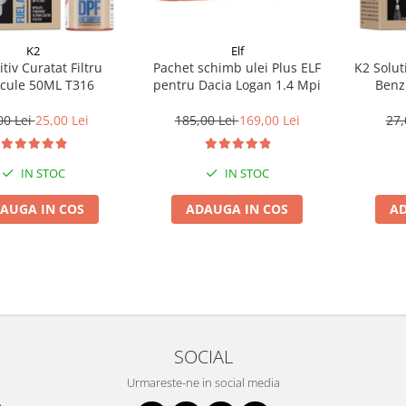
K2
Elf
tiv Curatat Filtru
Pachet schimb ulei Plus ELF
K2 Solut
icule 50ML T316
pentru Dacia Logan 1.4 Mpi
Benz
00 Lei
25,00 Lei
185,00 Lei
169,00 Lei
27,
IN STOC
IN STOC
AUGA IN COS
ADAUGA IN COS
AD
SOCIAL
Urmareste-ne in social media