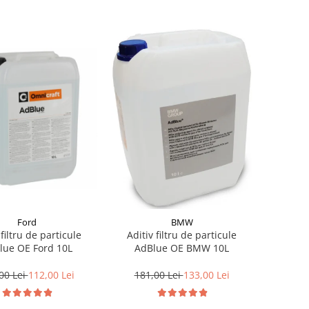
Ford
BMW
 filtru de particule
Aditiv filtru de particule
lue OE Ford 10L
AdBlue OE BMW 10L
00 Lei
112,00 Lei
181,00 Lei
133,00 Lei