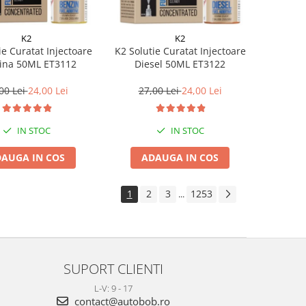
K2
K2
ie Curatat Injectoare
K2 Solutie Curatat Injectoare
ina 50ML ET3112
Diesel 50ML ET3122
00 Lei
24,00 Lei
27,00 Lei
24,00 Lei
IN STOC
IN STOC
AUGA IN COS
ADAUGA IN COS
1
2
3
1253
...
SUPORT CLIENTI
L-V: 9 - 17
contact@autobob.ro