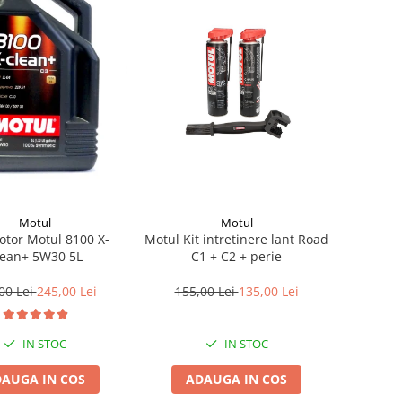
Motul
Motul
otor Motul 8100 X-
Motul Kit intretinere lant Road
lean+ 5W30 5L
C1 + C2 + perie
00 Lei
245,00 Lei
155,00 Lei
135,00 Lei
IN STOC
IN STOC
AUGA IN COS
ADAUGA IN COS