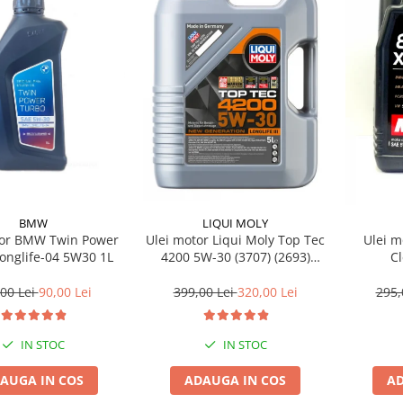
BMW
LIQUI MOLY
tor BMW Twin Power
Ulei motor Liqui Moly Top Tec
Ulei m
onglife-04 5W30 1L
4200 5W-30 (3707) (2693)
C
(8973) 5L
00 Lei
90,00 Lei
399,00 Lei
320,00 Lei
295,
IN STOC
IN STOC
AUGA IN COS
ADAUGA IN COS
AD