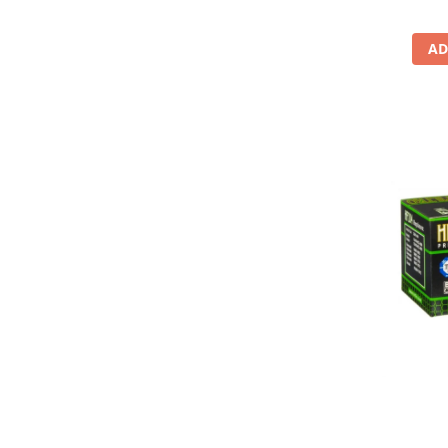
Lichid de frana
Vaselina si spray-uri tehnice moto
AD
Filtre moto
Filtru combustibil
Buson golire ulei
Filtru ulei moto
Filtru aer moto
Intretinere si curatare filtre moto
Intretinere moto
Intretinere echipament moto
Curatare moto
Covor moto
Accesorii moto
Antifurt
Genti bagaje moto
Huse moto
Suporti si kituri montaj topcase