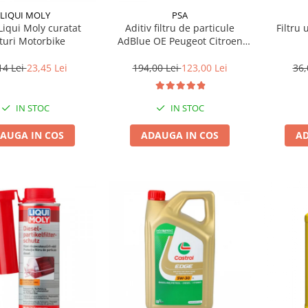
LIQUI MOLY
PSA
Liqui Moly curatat
Aditiv filtru de particule
Filtru 
turi Motorbike
AdBlue OE Peugeot Citroen
10L
14 Lei
23,45 Lei
194,00 Lei
123,00 Lei
36,
IN STOC
IN STOC
AUGA IN COS
ADAUGA IN COS
AD