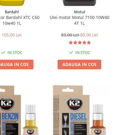
Bardahl
Motul
tor Bardahl XTC C60
Ulei motor Motul 7100 10W40
10w40 1L
4T 1L
105,00 Lei
83,00 Lei
80,00 Lei
IN STOC
IN STOC
AUGA IN COS
ADAUGA IN COS