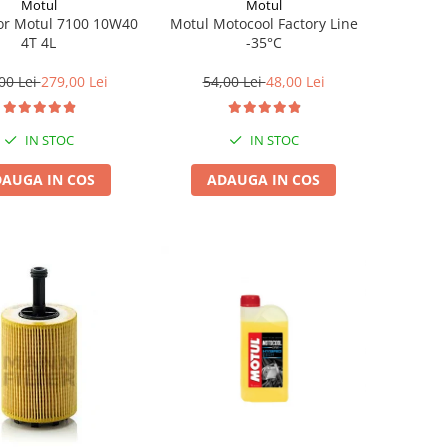
Motul
Motul
Motul Motocool Factory Line
or Motul 7100 10W40
-35°C
4T 4L
54,00 Lei
48,00 Lei
00 Lei
279,00 Lei
IN STOC
IN STOC
ADAUGA IN COS
AUGA IN COS