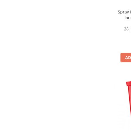
Spray 
lan
28,
AD