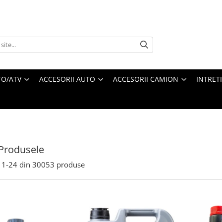
O/ATV
ACCESORII AUTO
ACCESORII CAMION
INTRET
Produsele
1-
24
din
30053
produse