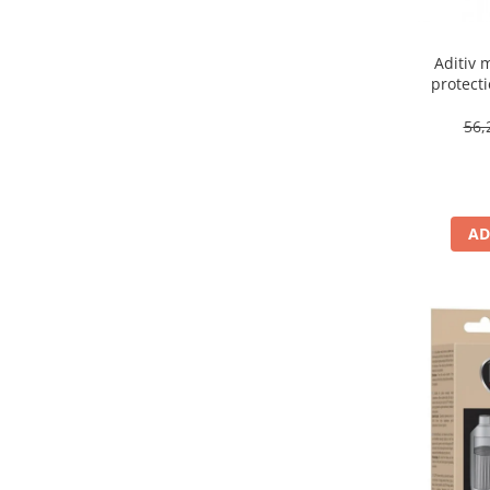
Aditiv 
protecti
DP
56,
AD