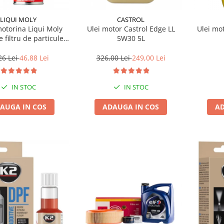
LIQUI MOLY
CASTROL
motorina Liqui Moly
Ulei motor Castrol Edge LL
Ulei mo
e filtru de particule
5W30 5L
F-PROTECTOR
26 Lei
46,88 Lei
326,00 Lei
249,00 Lei
IN STOC
IN STOC
AUGA IN COS
ADAUGA IN COS
AD