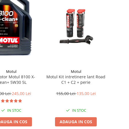
Motul
Motul
otor Motul 8100 X-
Motul Kit intretinere lant Road
lean+ 5W30 5L
C1 + C2 + perie
00 Lei
245,00 Lei
155,00 Lei
135,00 Lei
IN STOC
IN STOC
AUGA IN COS
ADAUGA IN COS