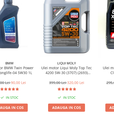
BMW
LIQUI MOLY
tor BMW Twin Power
Ulei motor Liqui Moly Top Tec
Ulei m
onglife-04 5W30 1L
4200 5W-30 (3707) (2693)
C
(8973) 5L
00 Lei
90,00 Lei
399,00 Lei
320,00 Lei
295,
IN STOC
IN STOC
AUGA IN COS
ADAUGA IN COS
AD