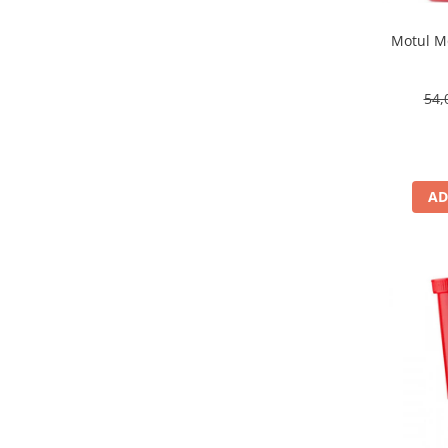
Motul Mo
54,
AD