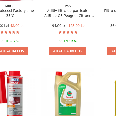
Motul
PSA
tocool Factory Line
Aditiv filtru de particule
Filtru 
-35°C
AdBlue OE Peugeot Citroen
10L
00 Lei
48,00 Lei
194,00 Lei
123,00 Lei
36,
IN STOC
IN STOC
AUGA IN COS
ADAUGA IN COS
AD