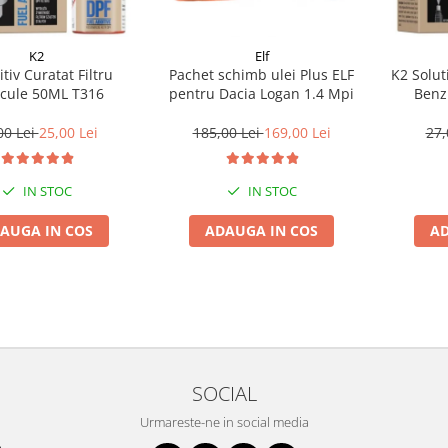
K2
Elf
tiv Curatat Filtru
Pachet schimb ulei Plus ELF
K2 Solut
icule 50ML T316
pentru Dacia Logan 1.4 Mpi
Benz
00 Lei
25,00 Lei
185,00 Lei
169,00 Lei
27,
IN STOC
IN STOC
AUGA IN COS
ADAUGA IN COS
AD
SOCIAL
Urmareste-ne in social media