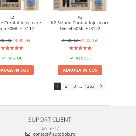
K2
K2
ie Curatat Injectoare
K2 Solutie Curatat Injectoare
ina 50ML ET3112
Diesel 50ML ET3122
00 Lei
24,00 Lei
27,00 Lei
24,00 Lei
IN STOC
IN STOC
AUGA IN COS
ADAUGA IN COS
1
2
3
1253
...
SUPORT CLIENTI
L-V: 9 - 17
contact@autobob.ro