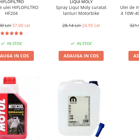
HIFLOFILTRO
LIQUI MOLY
de ulei HIFLOFILTRO
Spray Liqui Moly curatat
Ulei de 
HF204
lanturi Motorbike
4 10W-40
00 Lei
37,00 Lei
28,14 Lei
24,95 Lei
321,
IN STOC
IN STOC
AUGA IN COS
ADAUGA IN COS
AD