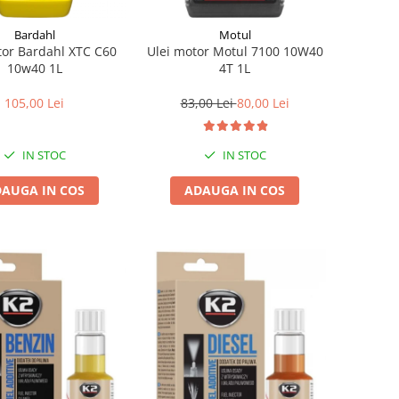
Bardahl
Motul
tor Bardahl XTC C60
Ulei motor Motul 7100 10W40
10w40 1L
4T 1L
105,00 Lei
83,00 Lei
80,00 Lei
IN STOC
IN STOC
AUGA IN COS
ADAUGA IN COS