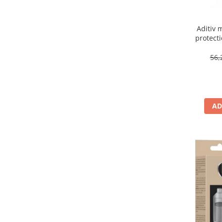
Aditiv 
protecti
DP
56,
AD