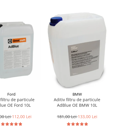
Ford
BMW
 filtru de particule
Aditiv filtru de particule
lue OE Ford 10L
AdBlue OE BMW 10L
00 Lei
112,00 Lei
181,00 Lei
133,00 Lei