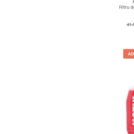
Suporti si placi prindere
Filtru 
41,
AD