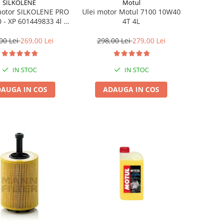
SILKOLENE
Motul
motor SILKOLENE PRO
Ulei motor Motul 7100 10W40
 - XP 601449833 4l +
4T 4L
1l gratis
00 Lei
269,00 Lei
298,00 Lei
279,00 Lei
IN STOC
IN STOC
AUGA IN COS
ADAUGA IN COS