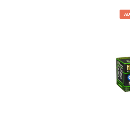
Lichid de frana
Vaselina si spray-uri tehnice moto
AD
Filtre moto
Filtru combustibil
Buson golire ulei
Filtru ulei moto
Filtru aer moto
Intretinere si curatare filtre moto
Intretinere moto
Intretinere echipament moto
Curatare moto
Covor moto
Accesorii moto
Antifurt
Genti bagaje moto
Huse moto
Suporti si kituri montaj topcase