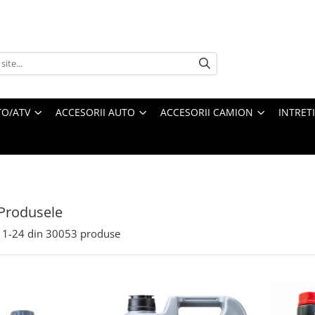
O/ATV
ACCESORII AUTO
ACCESORII CAMION
INTRET
Produsele
1-
24
din
30053
produse