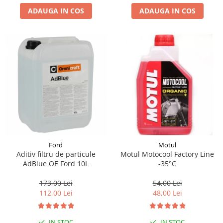
ADAUGA IN COS
ADAUGA IN COS
Suporti si placi prindere
Ford
Motul
Aditiv filtru de particule
Motul Motocool Factory Line
AdBlue OE Ford 10L
-35°C
173,00 Lei
54,00 Lei
112,00 Lei
48,00 Lei
IN STOC
IN STOC