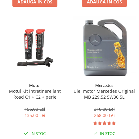
ADAUGA IN COS
ADAUGA IN COS
Lichid de frana
Vaselina si spray-uri tehnice moto
Filtre moto
Filtru combustibil
Buson golire ulei
Filtru ulei moto
Filtru aer moto
Intretinere si curatare filtre moto
Intretinere moto
Intretinere echipament moto
Motul
Mercedes
Curatare moto
Motul Kit intretinere lant
Ulei motor Mercedes Original
Covor moto
Road C1 + C2 + perie
MB 229.52 5W30 5L
Accesorii moto
155,00 Lei
310,00 Lei
Antifurt
135,00 Lei
268,00 Lei
Genti bagaje moto
Huse moto
IN STOC
IN STOC
Suporti si kituri montaj topcase