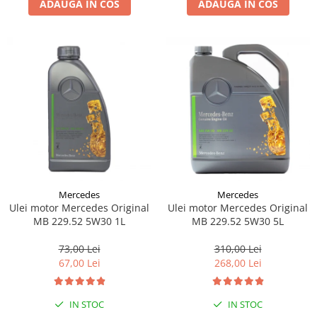
ADAUGA IN COS
ADAUGA IN COS
Lichid de frana
Vaselina si spray-uri tehnice moto
Filtre moto
Filtru combustibil
Buson golire ulei
Filtru ulei moto
Filtru aer moto
Intretinere si curatare filtre moto
Intretinere moto
Intretinere echipament moto
Mercedes
Mercedes
Curatare moto
Ulei motor Mercedes Original
Ulei motor Mercedes Original
Covor moto
MB 229.52 5W30 1L
MB 229.52 5W30 5L
Accesorii moto
73,00 Lei
310,00 Lei
Antifurt
67,00 Lei
268,00 Lei
Genti bagaje moto
Huse moto
IN STOC
IN STOC
Suporti si kituri montaj topcase