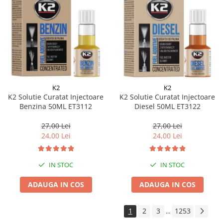
K2
K2
K2 Solutie Curatat Injectoare
K2 Solutie Curatat Injectoare
Benzina 50ML ET3112
Diesel 50ML ET3122
27,00 Lei
27,00 Lei
24,00 Lei
24,00 Lei
IN STOC
IN STOC
ADAUGA IN COS
ADAUGA IN COS
1
2
3
1253
...