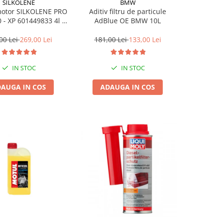
SILKOLENE
BMW
motor SILKOLENE PRO
Aditiv filtru de particule
 - XP 601449833 4l +
AdBlue OE BMW 10L
1l gratis
00 Lei
269,00 Lei
181,00 Lei
133,00 Lei
IN STOC
IN STOC
AUGA IN COS
ADAUGA IN COS