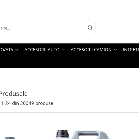
O/ATV
ACCESORII AUTO
ACCESORII CAMION
INTRET
Produsele
1-
24
din
30049
produse