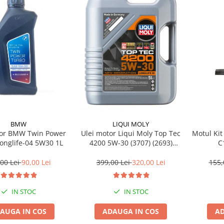
BMW
LIQUI MOLY
tor BMW Twin Power
Ulei motor Liqui Moly Top Tec
Motul Kit
onglife-04 5W30 1L
4200 5W-30 (3707) (2693)
C
(8973) 5L
00 Lei
90,00 Lei
399,00 Lei
320,00 Lei
155,
IN STOC
IN STOC
AUGA IN COS
ADAUGA IN COS
AD