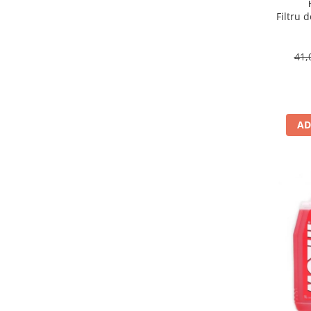
Suporti si placi prindere
Filtru 
41,
AD