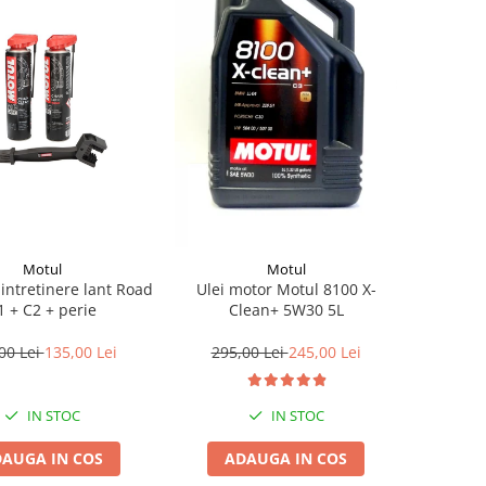
Motul
Motul
 intretinere lant Road
Ulei motor Motul 8100 X-
1 + C2 + perie
Clean+ 5W30 5L
00 Lei
135,00 Lei
295,00 Lei
245,00 Lei
IN STOC
IN STOC
AUGA IN COS
ADAUGA IN COS