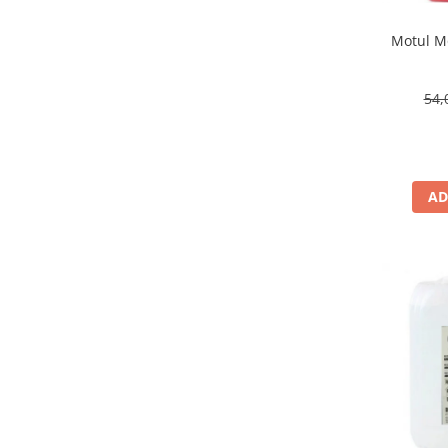
Motul Mo
54,
AD