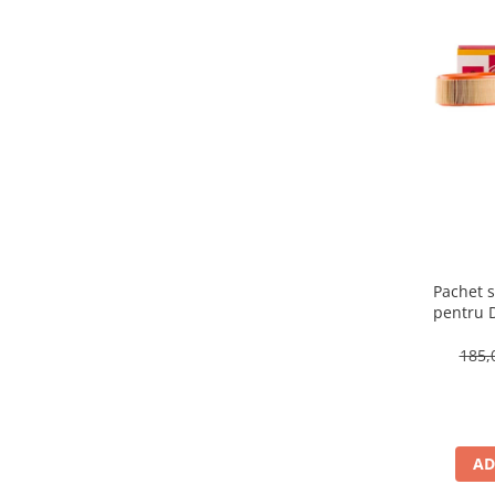
Pachet s
pentru 
185,
AD