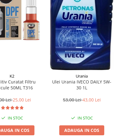
K2
Urania
itiv Curatat Filtru
Ulei Urania IVECO DAILY 5W-
icule 50ML T316
30 1L
00 Lei
25,00 Lei
53,00 Lei
43,00 Lei
IN STOC
IN STOC
AUGA IN COS
ADAUGA IN COS