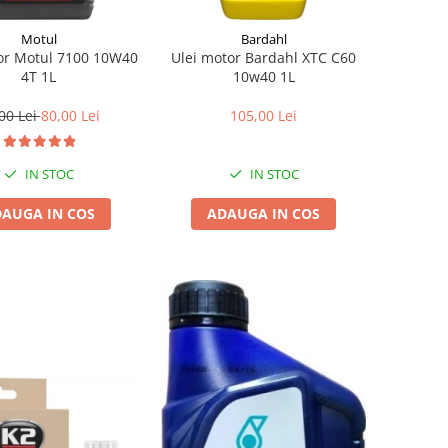
Motul
Bardahl
or Motul 7100 10W40
Ulei motor Bardahl XTC C60
4T 1L
10w40 1L
00 Lei
80,00 Lei
105,00 Lei
IN STOC
IN STOC
AUGA IN COS
ADAUGA IN COS