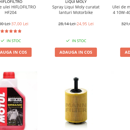
HIFLOFILTRO
LIQUI MOLY
Ulei de 
de ulei HIFLOFILTRO
Spray Liqui Moly curatat
4 10W-40
HF204
lanturi Motorbike
321,
00 Lei
37,00 Lei
28,14 Lei
24,95 Lei
IN STOC
IN STOC
AD
AUGA IN COS
ADAUGA IN COS