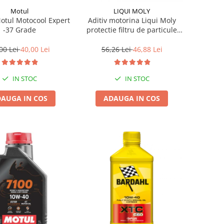
Motul
LIQUI MOLY
Motul Motocool Expert
Aditiv motorina Liqui Moly
-37 Grade
protectie filtru de particule
DPF-PROTECTOR
00 Lei
40,00 Lei
56,26 Lei
46,88 Lei
IN STOC
IN STOC
AUGA IN COS
ADAUGA IN COS