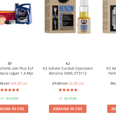
Elf
K2
chimb ulei Plus ELF
K2 Solutie Curatat Injectoare
K2 Ad
Dacia Logan 1.4 Mpi
Benzina 50ML ET3112
Part
00 Lei
169,00 Lei
27,00 Lei
24,00 Lei
30,
IN STOC
IN STOC
AUGA IN COS
ADAUGA IN COS
AD