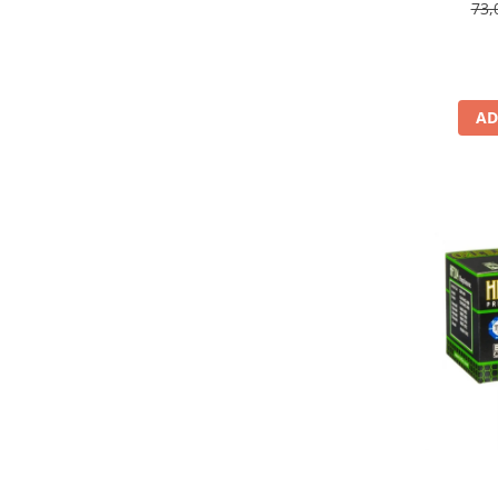
73,
Lichid de frana
Vaselina si spray-uri tehnice moto
Filtre moto
Filtru combustibil
AD
Buson golire ulei
Filtru ulei moto
Filtru aer moto
Intretinere si curatare filtre moto
Intretinere moto
Intretinere echipament moto
Curatare moto
Covor moto
Accesorii moto
Antifurt
Genti bagaje moto
Huse moto
Suporti si kituri montaj topcase