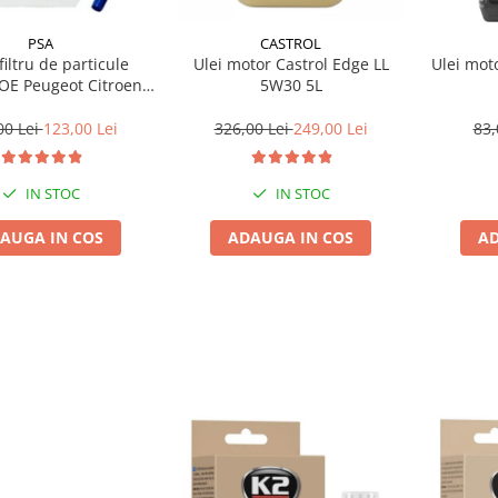
PSA
CASTROL
filtru de particule
Ulei motor Castrol Edge LL
Ulei mot
5W30 5L
10L
00 Lei
123,00 Lei
326,00 Lei
249,00 Lei
83,
IN STOC
IN STOC
AUGA IN COS
ADAUGA IN COS
AD