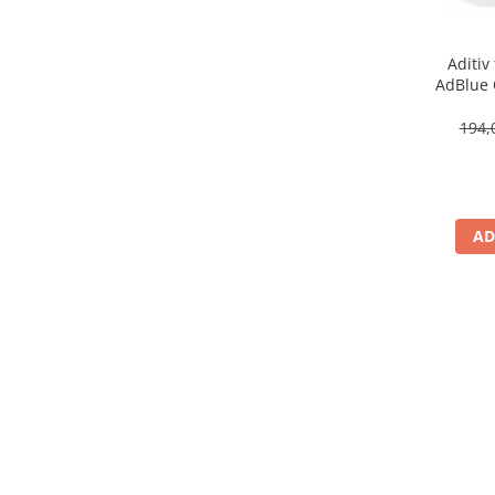
Aditiv 
AdBlue OE Peugeot Citroen
194,
AD