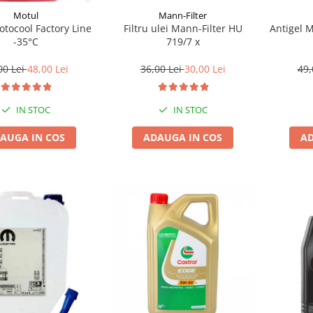
Motul
Mann-Filter
tocool Factory Line
Filtru ulei Mann-Filter HU
Antigel 
-35°C
719/7 x
00 Lei
48,00 Lei
36,00 Lei
30,00 Lei
49,
IN STOC
IN STOC
AUGA IN COS
ADAUGA IN COS
AD