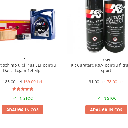
Elf
K&N
t schimb ulei Plus ELF pentru
Kit Curatare K&N pentru filtr
Dacia Logan 1.4 Mpi
sport
185,00 Lei
169,00 Lei
91,00 Lei
78,00 Lei
IN STOC
IN STOC
ADAUGA IN COS
ADAUGA IN COS