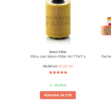
Lichid de frana
Vaselina si spray-uri tehnice moto
Filtre moto
Filtru combustibil
Buson golire ulei
Filtru ulei moto
Filtru aer moto
Intretinere si curatare filtre moto
Mann-Filter
Intretinere moto
Filtru ulei Mann-Filter HU 719/7 x
Pache
Intretinere echipament moto
36,00 Lei
30,00 Lei
Curatare moto
Covor moto
Accesorii moto
IN STOC
Antifurt
ADAUGA IN COS
Genti bagaje moto
Huse moto
Suporti si kituri montaj topcase