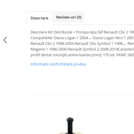
Pipe si fise bujii
20W-50
Bujii
20W-60
Review-uri
(0)
Descriere
SAE30
Electrica
Ulei transmisie
Descriere Kit Distributie + Pompa Apa Skf Renault Clio 2
Incarcatoar acumulator baterie
Compatibile:-Dacia Logan 1 2004→-Dacia Logan Mcv 1 20
Uleiuri hidraulice
Incarcatoare acumulator baterie
Renault Clio 2 1998-2005-Renault Clio Symbol 1 1998→-R
Semnalizare
Gradina
Megane 1 1996-2000-Renault Symbol 2 2008-2014Caracterist
profil dintat rotunjitLatime banda [mm]: 17Cod: VKMC 06
Oglinzi moto
Informatii conformitate produs
BMW Motorrad
Consumabile BMW Motorrad
Uleiuri si lichide moto
Ulei moto
Ulei transmisie moto
Ulei furca moto
Curatare si intretinere lant moto
Antigel moto
Aditivi moto