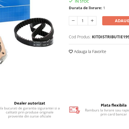
IN STOC
Durata de livrare:
1
ADAUG
Cod Produs:
KITDISTRIBUTIE19
Adauga la Favorite
Dealer autorizat
Plata flexibila
Va bucurati de garantia sigurantei si a
Ramburs la livrare sau rapid
calitatii prin produse originale
prin card bancar
provenite din surse oficiale