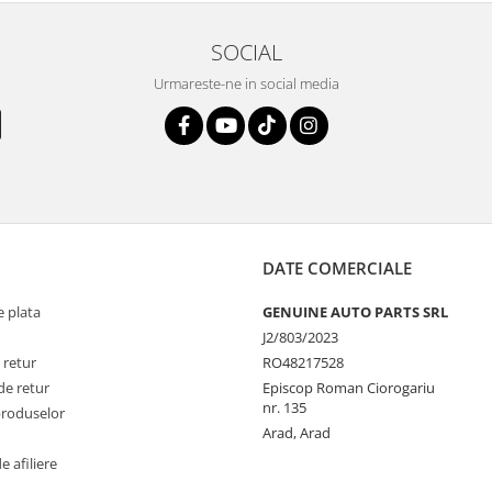
SOCIAL
Urmareste-ne in social media
DATE COMERCIALE
 plata
GENUINE AUTO PARTS SRL
J2/803/2023
 retur
RO48217528
de retur
Episcop Roman Ciorogariu
nr. 135
produselor
Arad, Arad
 afiliere