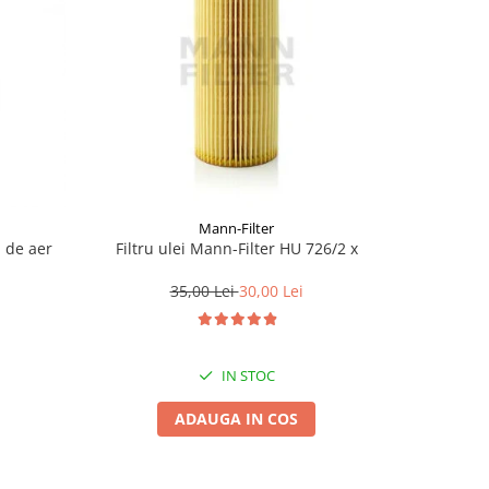
Mann-Filter
u de aer
Filtru ulei Mann-Filter HU 726/2 x
Filtru 
35,00 Lei
30,00 Lei
IN STOC
ADAUGA IN COS