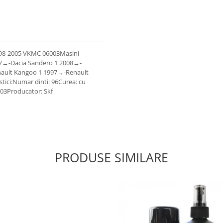
 1998-2005 VKMC 06003Masini
07→-Dacia Sandero 1 2008→-
enault Kangoo 1 1997→-Renault
ici:Numar dinti: 96Curea: cu
003Producator: Skf
PRODUSE SIMILARE