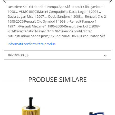
Lichid de frana
Descriere Kit Distributie + Pompa Apa Skf Renault Clio Symbol 1
Vaselina si spray-uri tehnice moto
1998→ VKMC 06003Masini Compatibile:-Dacia Logan 1 2004→-
Dacia Logan Mcv 1 2007→-Dacia Sandero 1 2008→-Renault Clio 2
Filtre moto
1998-2005-Renault Clio Symbol 1 1998→-Renault Kangoo 1
Filtru combustibil
1997→-Renault Megane 1 1996-2000-Renault Symbol 2 2008-
2014Caracteristici:Numar dinti: 96Curea: cu profil dintat
Buson golire ulei
rotunjitLatime banda [mm]: 17Cod: VKMC 06003Producator: Skf
Filtru ulei moto
Informatii conformitate produs
Filtru aer moto
Intretinere si curatare filtre moto
Review-uri
(0)
Intretinere moto
Intretinere echipament moto
Curatare moto
PRODUSE SIMILARE
Covor moto
Accesorii moto
Antifurt
Genti bagaje moto
Huse moto
Suporti si kituri montaj topcase