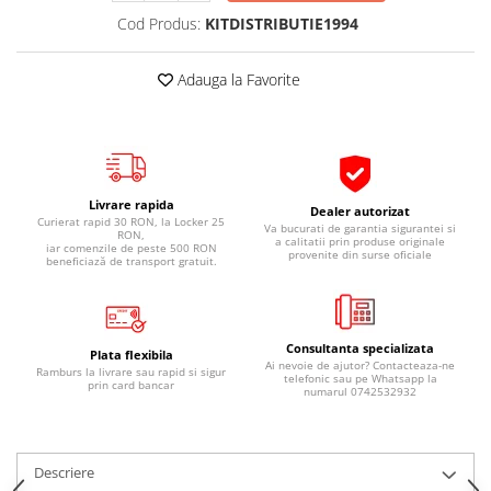
Pipe si fise bujii
20W-50
Cod Produs:
KITDISTRIBUTIE1994
Bujii
20W-60
Adauga la Favorite
SAE30
Electrica
Ulei transmisie
Incarcatoar acumulator baterie
Uleiuri hidraulice
Incarcatoare acumulator baterie
Semnalizare
Gradina
Oglinzi moto
Livrare rapida
Dealer autorizat
Curierat rapid 30 RON, la Locker 25
Va bucurati de garantia sigurantei si
RON,
BMW Motorrad
a calitatii prin produse originale
iar comenzile de peste 500 RON
provenite din surse oficiale
beneficiază de transport gratuit.
Consumabile BMW Motorrad
Uleiuri si lichide moto
Ulei moto
Consultanta specializata
Plata flexibila
Ulei transmisie moto
Ai nevoie de ajutor? Contacteaza-ne
Ramburs la livrare sau rapid si sigur
telefonic sau pe Whatsapp la
prin card bancar
Ulei furca moto
numarul 0742532932
Curatare si intretinere lant moto
Antigel moto
Descriere
Aditivi moto