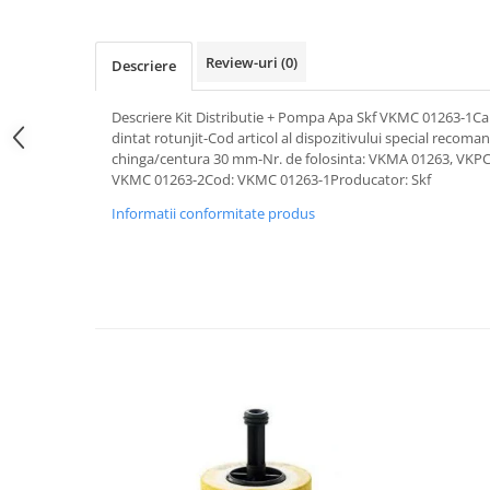
Pipe si fise bujii
20W-50
Bujii
20W-60
Review-uri
(0)
Descriere
SAE30
Electrica
Ulei transmisie
Descriere Kit Distributie + Pompa Apa Skf VKMC 01263-1Carac
Incarcatoar acumulator baterie
dintat rotunjit-Cod articol al dispozitivului special reco
Uleiuri hidraulice
Incarcatoare acumulator baterie
chinga/centura 30 mm-Nr. de folosinta: VKMA 01263, VKPC
Semnalizare
Gradina
VKMC 01263-2Cod: VKMC 01263-1Producator: Skf
Oglinzi moto
Informatii conformitate produs
BMW Motorrad
Consumabile BMW Motorrad
Uleiuri si lichide moto
Ulei moto
Ulei transmisie moto
Ulei furca moto
Curatare si intretinere lant moto
Antigel moto
Aditivi moto