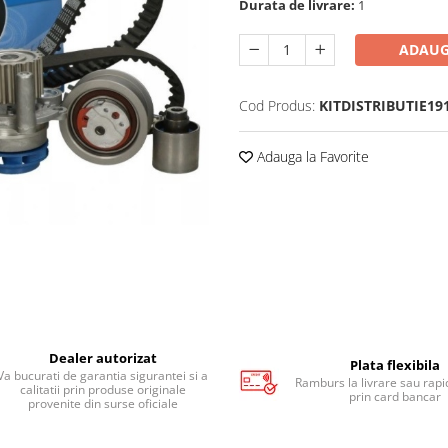
Durata de livrare:
1
ADAUG
Cod Produs:
KITDISTRIBUTIE19
Adauga la Favorite
Dealer autorizat
Plata flexibila
Va bucurati de garantia sigurantei si a
Ramburs la livrare sau rapid
calitatii prin produse originale
prin card bancar
provenite din surse oficiale