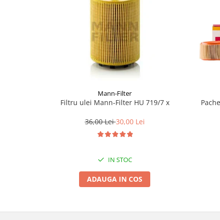
Lichid de frana
Vaselina si spray-uri tehnice moto
Filtre moto
Filtru combustibil
Buson golire ulei
Filtru ulei moto
Filtru aer moto
Mann-Filter
Intretinere si curatare filtre moto
Filtru ulei Mann-Filter HU 719/7 x
Pache
Intretinere moto
36,00 Lei
30,00 Lei
Intretinere echipament moto
Curatare moto
Covor moto
IN STOC
Accesorii moto
ADAUGA IN COS
Antifurt
Genti bagaje moto
Huse moto
Suporti si kituri montaj topcase