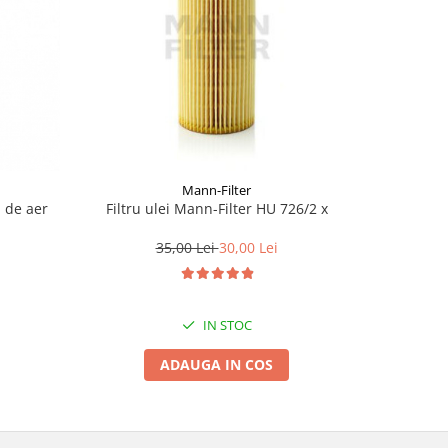
Mann-Filter
u de aer
Filtru ulei Mann-Filter HU 726/2 x
Filtru 
35,00 Lei
30,00 Lei
IN STOC
ADAUGA IN COS