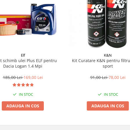
Elf
K&N
t schimb ulei Plus ELF pentru
Kit Curatare K&N pentru filtr
Dacia Logan 1.4 Mpi
sport
185,00 Lei
169,00 Lei
91,00 Lei
78,00 Lei
IN STOC
IN STOC
ADAUGA IN COS
ADAUGA IN COS