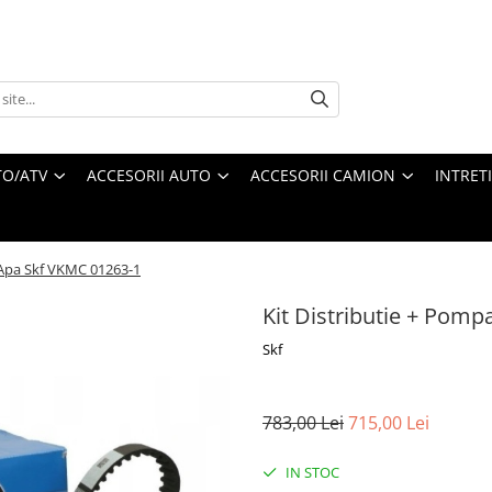
O/ATV
ACCESORII AUTO
ACCESORII CAMION
INTRET
 Apa Skf VKMC 01263-1
Kit Distributie + Pom
Skf
783,00 Lei
715,00 Lei
IN STOC