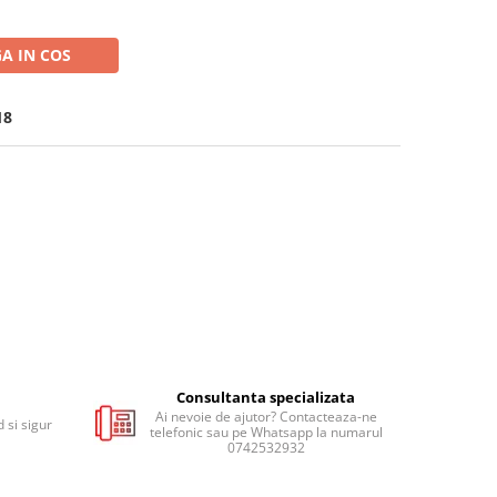
A IN COS
18
Consultanta specializata
Ai nevoie de ajutor? Contacteaza-ne
 si sigur
telefonic sau pe Whatsapp la numarul
0742532932