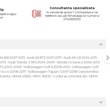
Consultanta specializata
ila
Ai nevoie de ajutor? Contacteaza-ne
apid si sigur
telefonic sau pe Whatsapp la numarul
car
0742532932
4 B8 2007-2015 -Audi A5 8T3 2007-2017 -Audi A6 C6 2004-2011 -
-2013 -Seat Toledo 3 5P2 2004-2009 -Skoda Octavia 2 2004-2013
f 5 2003-2009 -Volkswagen Golf 6 2008-2013 -Volkswagen Golf
cco 2008-2017 -Volkswagen Tiguan 1 2007-2018 Caracteristici:
e folosinta: VKMA 01263, VKPC 81230 -Codul se schimbă din: VKMC