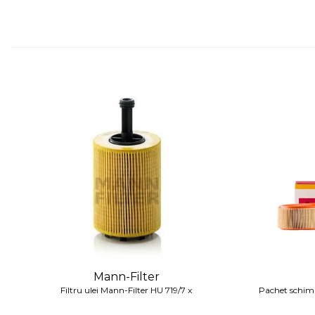
Lichid de frana
Vaselina si spray-uri tehnice moto
Filtre moto
Filtru combustibil
Buson golire ulei
Filtru ulei moto
Filtru aer moto
Intretinere si curatare filtre moto
Intretinere moto
Intretinere echipament moto
Curatare moto
Covor moto
Accesorii moto
Antifurt
Genti bagaje moto
Mann-Filter
Filtru ulei Mann-Filter HU 719/7 x
Pachet schimb
Huse moto
Suporti si kituri montaj topcase