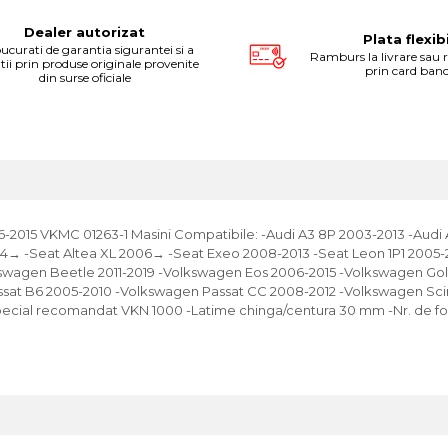
Dealer autorizat
Plata flexib
ucurati de garantia sigurantei si a
Ramburs la livrare sau r
atii prin produse originale provenite
prin card ban
din surse oficiale
-2015 VKMC 01263-1 Masini Compatibile: -Audi A3 8P 2003-2013 -Audi A
004→ -Seat Altea XL 2006→ -Seat Exeo 2008-2013 -Seat Leon 1P1 2005
kswagen Beetle 2011-2019 -Volkswagen Eos 2006-2015 -Volkswagen Gol
sat B6 2005-2010 -Volkswagen Passat CC 2008-2012 -Volkswagen Sciro
vului special recomandat VKN 1000 -Latime chinga/centura 30 mm -Nr. d