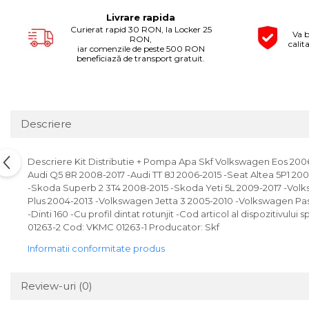
pe
Pipe si fise bujii
20W-50
Livrare rapida
Facebook
Curierat rapid 30 RON, la Locker 25
Bujii
20W-60
Va b
RON,
calit
iar comenzile de peste 500 RON
SAE30
Electrica
beneficiază de transport gratuit.
Ulei transmisie
Incarcatoar acumulator baterie
Uleiuri hidraulice
Incarcatoare acumulator baterie
Semnalizare
Gradina
Descriere
Oglinzi moto
BMW Motorrad
Descriere Kit Distributie + Pompa Apa Skf Volkswagen Eos 2006
Consumabile BMW Motorrad
Audi Q5 8R 2008-2017 -Audi TT 8J 2006-2015 -Seat Altea 5P1 2
-Skoda Superb 2 3T4 2008-2015 -Skoda Yeti 5L 2009-2017 -Vol
Uleiuri si lichide moto
Plus 2004-2013 -Volkswagen Jetta 3 2005-2010 -Volkswagen Pas
Ulei moto
-Dinti 160 -Cu profil dintat rotunjit -Cod articol al dispoziti
01263-2 Cod: VKMC 01263-1 Producator: Skf
Ulei transmisie moto
Ulei furca moto
Informatii conformitate produs
Curatare si intretinere lant moto
Antigel moto
Review-uri
(0)
Aditivi moto