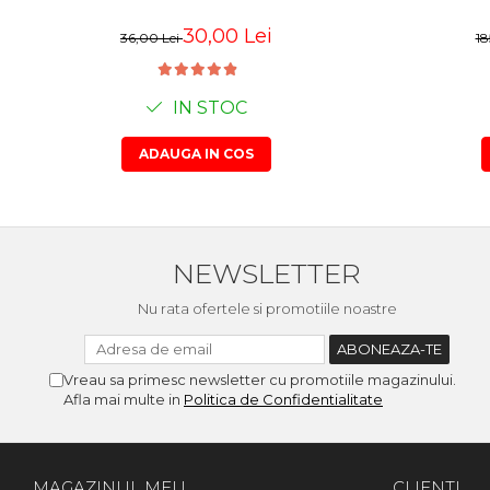
Suporti si placi prindere
30,00 Lei
36,00 Lei
18
IN STOC
ADAUGA IN COS
NEWSLETTER
Nu rata ofertele si promotiile noastre
Vreau sa primesc newsletter cu promotiile magazinului.
Afla mai multe in
Politica de Confidentialitate
MAGAZINUL MEU
CLIENTI