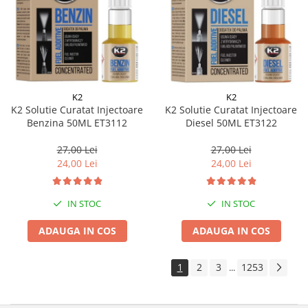
K2
K2
K2 Solutie Curatat Injectoare
K2 Solutie Curatat Injectoare
Benzina 50ML ET3112
Diesel 50ML ET3122
27,00 Lei
27,00 Lei
24,00 Lei
24,00 Lei
IN STOC
IN STOC
ADAUGA IN COS
ADAUGA IN COS
1
2
3
1253
...