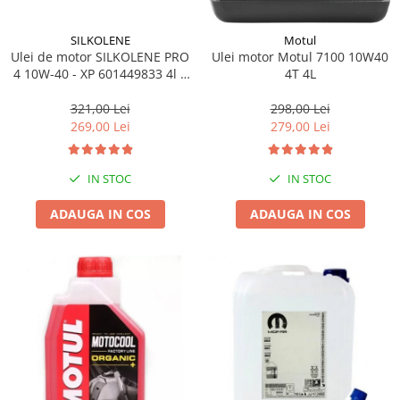
SILKOLENE
Motul
Ulei de motor SILKOLENE PRO
Ulei motor Motul 7100 10W40
4 10W-40 - XP 601449833 4l +
4T 4L
1l gratis
321,00 Lei
298,00 Lei
269,00 Lei
279,00 Lei
IN STOC
IN STOC
ADAUGA IN COS
ADAUGA IN COS