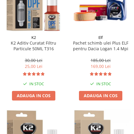
K2
Elf
K2 Aditiv Curatat Filtru
Pachet schimb ulei Plus ELF
Particule 50ML T316
pentru Dacia Logan 1.4 Mpi
30,00 Lei
185,00 Lei
25,00 Lei
169,00 Lei
IN STOC
IN STOC
ADAUGA IN COS
ADAUGA IN COS