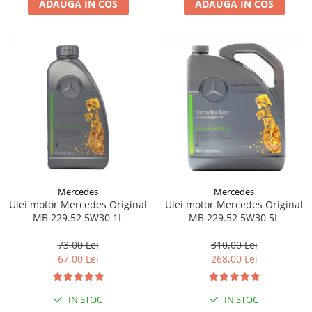
ADAUGA IN COS
ADAUGA IN COS
Lichid de frana
Vaselina si spray-uri tehnice moto
Filtre moto
Filtru combustibil
Buson golire ulei
Filtru ulei moto
Filtru aer moto
Intretinere si curatare filtre moto
Intretinere moto
Intretinere echipament moto
Mercedes
Mercedes
Curatare moto
Ulei motor Mercedes Original
Ulei motor Mercedes Original
Covor moto
MB 229.52 5W30 1L
MB 229.52 5W30 5L
Accesorii moto
73,00 Lei
310,00 Lei
Antifurt
67,00 Lei
268,00 Lei
Genti bagaje moto
Huse moto
IN STOC
IN STOC
Suporti si kituri montaj topcase