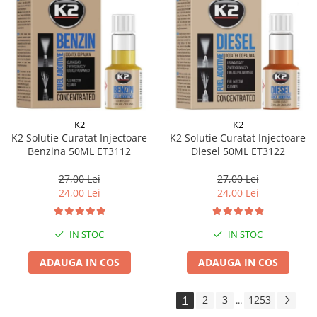
K2
K2
K2 Solutie Curatat Injectoare
K2 Solutie Curatat Injectoare
Benzina 50ML ET3112
Diesel 50ML ET3122
27,00 Lei
27,00 Lei
24,00 Lei
24,00 Lei
IN STOC
IN STOC
ADAUGA IN COS
ADAUGA IN COS
1
2
3
1253
...