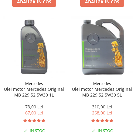
ADAUGA IN COS
ADAUGA IN COS
Lichid de frana
Vaselina si spray-uri tehnice moto
Filtre moto
Filtru combustibil
Buson golire ulei
Filtru ulei moto
Filtru aer moto
Intretinere si curatare filtre moto
Intretinere moto
Intretinere echipament moto
Mercedes
Mercedes
Curatare moto
Ulei motor Mercedes Original
Ulei motor Mercedes Original
Covor moto
MB 229.52 5W30 1L
MB 229.52 5W30 5L
Accesorii moto
73,00 Lei
310,00 Lei
Antifurt
67,00 Lei
268,00 Lei
Genti bagaje moto
Huse moto
IN STOC
IN STOC
Suporti si kituri montaj topcase