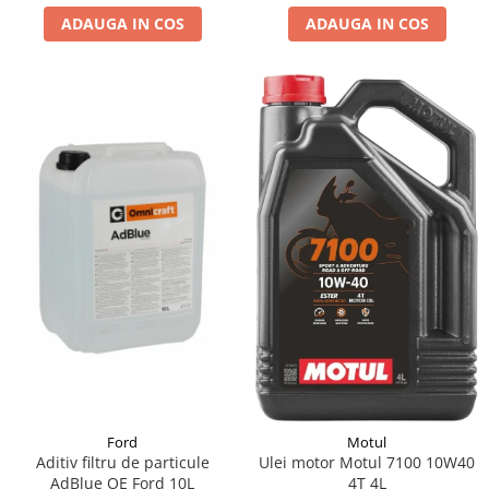
ADAUGA IN COS
ADAUGA IN COS
Suporti si placi prindere
Ford
Motul
Aditiv filtru de particule
Ulei motor Motul 7100 10W40
AdBlue OE Ford 10L
4T 4L