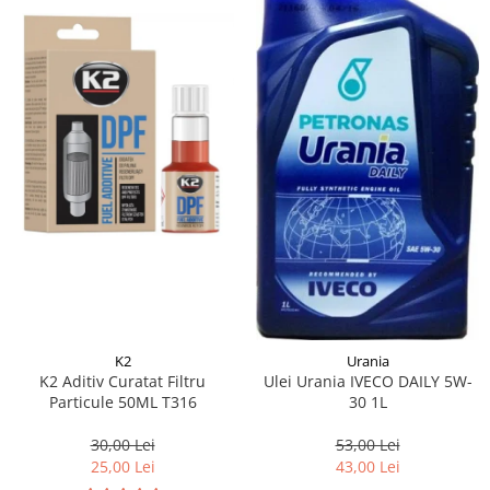
K2
Urania
K2 Aditiv Curatat Filtru
Ulei Urania IVECO DAILY 5W-
Particule 50ML T316
30 1L
30,00 Lei
53,00 Lei
25,00 Lei
43,00 Lei