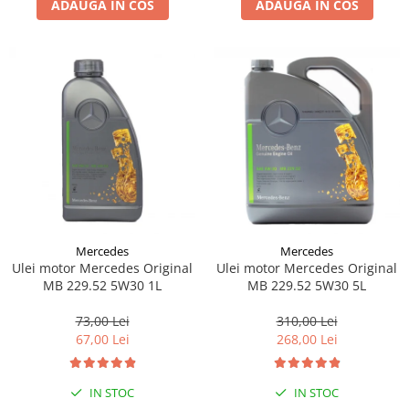
ADAUGA IN COS
ADAUGA IN COS
Lichid de frana
Vaselina si spray-uri tehnice moto
Filtre moto
Filtru combustibil
Buson golire ulei
Filtru ulei moto
Filtru aer moto
Intretinere si curatare filtre moto
Intretinere moto
Intretinere echipament moto
Mercedes
Mercedes
Curatare moto
Ulei motor Mercedes Original
Ulei motor Mercedes Original
Covor moto
MB 229.52 5W30 1L
MB 229.52 5W30 5L
Accesorii moto
73,00 Lei
310,00 Lei
Antifurt
67,00 Lei
268,00 Lei
Genti bagaje moto
Huse moto
IN STOC
IN STOC
Suporti si kituri montaj topcase