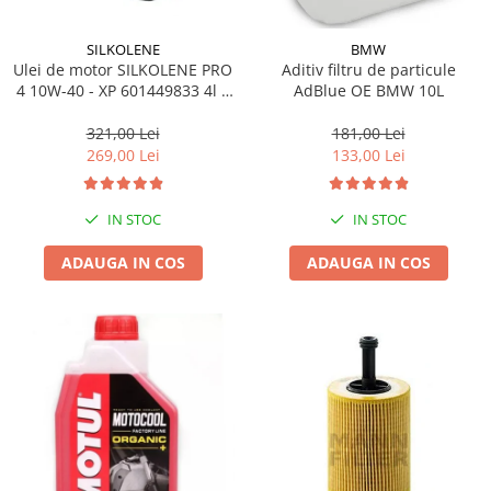
SILKOLENE
BMW
Ulei de motor SILKOLENE PRO
Aditiv filtru de particule
4 10W-40 - XP 601449833 4l +
AdBlue OE BMW 10L
1l gratis
321,00 Lei
181,00 Lei
269,00 Lei
133,00 Lei
IN STOC
IN STOC
ADAUGA IN COS
ADAUGA IN COS