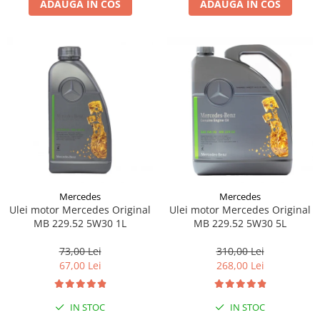
ADAUGA IN COS
ADAUGA IN COS
Lichid de frana
Vaselina si spray-uri tehnice moto
Filtre moto
Filtru combustibil
Buson golire ulei
Filtru ulei moto
Filtru aer moto
Intretinere si curatare filtre moto
Intretinere moto
Intretinere echipament moto
Mercedes
Mercedes
Curatare moto
Ulei motor Mercedes Original
Ulei motor Mercedes Original
Covor moto
MB 229.52 5W30 1L
MB 229.52 5W30 5L
Accesorii moto
73,00 Lei
310,00 Lei
Antifurt
67,00 Lei
268,00 Lei
Genti bagaje moto
Huse moto
IN STOC
IN STOC
Suporti si kituri montaj topcase