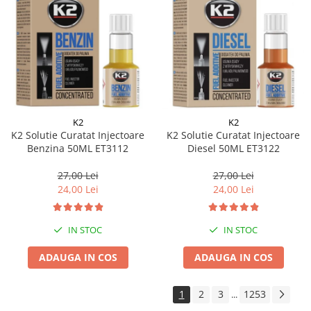
K2
K2
K2 Solutie Curatat Injectoare
K2 Solutie Curatat Injectoare
Benzina 50ML ET3112
Diesel 50ML ET3122
27,00 Lei
27,00 Lei
24,00 Lei
24,00 Lei
IN STOC
IN STOC
ADAUGA IN COS
ADAUGA IN COS
1
2
3
1253
...