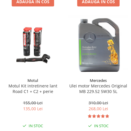
ADAUGA IN COS
ADAUGA IN COS
Lichid de frana
Vaselina si spray-uri tehnice moto
Filtre moto
Filtru combustibil
Buson golire ulei
Filtru ulei moto
Filtru aer moto
Intretinere si curatare filtre moto
Intretinere moto
Intretinere echipament moto
Motul
Mercedes
Curatare moto
Motul Kit intretinere lant
Ulei motor Mercedes Original
Covor moto
Road C1 + C2 + perie
MB 229.52 5W30 5L
Accesorii moto
155,00 Lei
310,00 Lei
Antifurt
135,00 Lei
268,00 Lei
Genti bagaje moto
Huse moto
IN STOC
IN STOC
Suporti si kituri montaj topcase