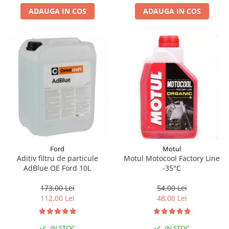
ADAUGA IN COS
ADAUGA IN COS
Suporti si placi prindere
Ford
Motul
Aditiv filtru de particule
Motul Motocool Factory Line
AdBlue OE Ford 10L
-35°C
173,00 Lei
54,00 Lei
112,00 Lei
48,00 Lei
IN STOC
IN STOC