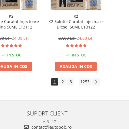
K2
K2
ie Curatat Injectoare
K2 Solutie Curatat Injectoare
ina 50ML ET3112
Diesel 50ML ET3122
00 Lei
24,00 Lei
27,00 Lei
24,00 Lei
IN STOC
IN STOC
AUGA IN COS
ADAUGA IN COS
1
2
3
1253
...
SUPORT CLIENTI
L-V: 9 - 17
contact@autobob.ro