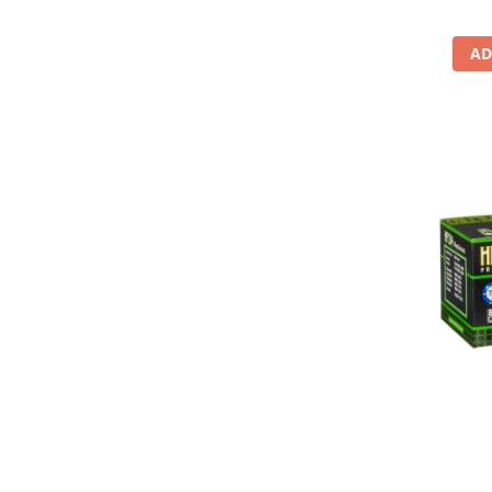
Lichid de frana
Vaselina si spray-uri tehnice moto
AD
Filtre moto
Filtru combustibil
Buson golire ulei
Filtru ulei moto
Filtru aer moto
Intretinere si curatare filtre moto
Intretinere moto
Intretinere echipament moto
Curatare moto
Covor moto
Accesorii moto
Antifurt
Genti bagaje moto
Huse moto
Suporti si kituri montaj topcase