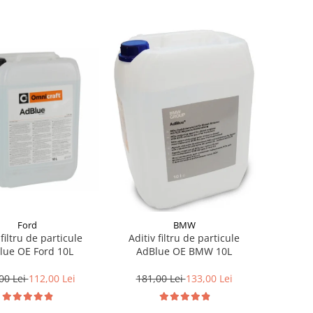
Ford
BMW
 filtru de particule
Aditiv filtru de particule
lue OE Ford 10L
AdBlue OE BMW 10L
00 Lei
112,00 Lei
181,00 Lei
133,00 Lei