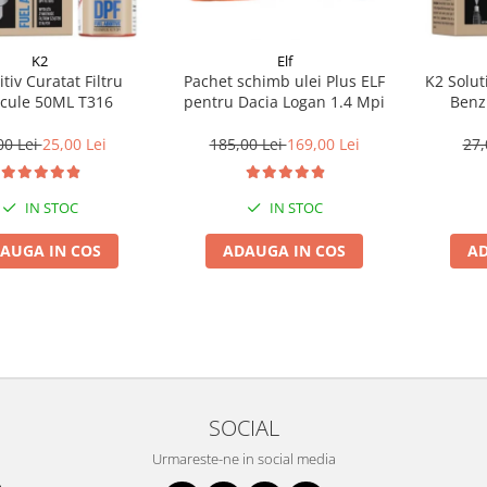
K2
Elf
tiv Curatat Filtru
Pachet schimb ulei Plus ELF
K2 Solut
icule 50ML T316
pentru Dacia Logan 1.4 Mpi
Benz
00 Lei
25,00 Lei
185,00 Lei
169,00 Lei
27,
IN STOC
IN STOC
AUGA IN COS
ADAUGA IN COS
AD
SOCIAL
Urmareste-ne in social media