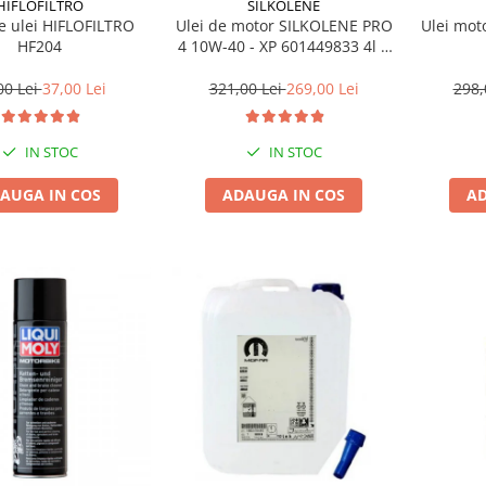
HIFLOFILTRO
SILKOLENE
de ulei HIFLOFILTRO
Ulei de motor SILKOLENE PRO
Ulei mot
HF204
4 10W-40 - XP 601449833 4l +
1l gratis
00 Lei
37,00 Lei
321,00 Lei
269,00 Lei
298,
IN STOC
IN STOC
AUGA IN COS
ADAUGA IN COS
AD