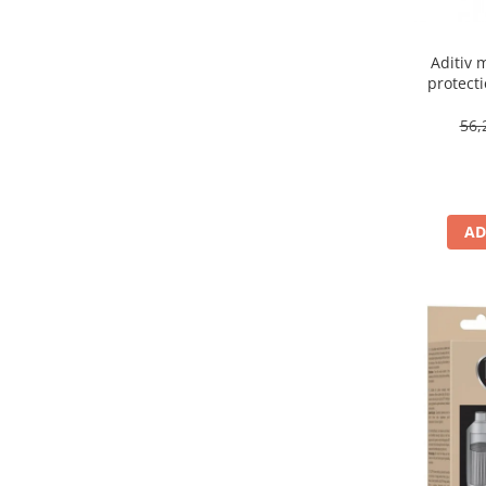
Aditiv 
protecti
DP
56,
AD