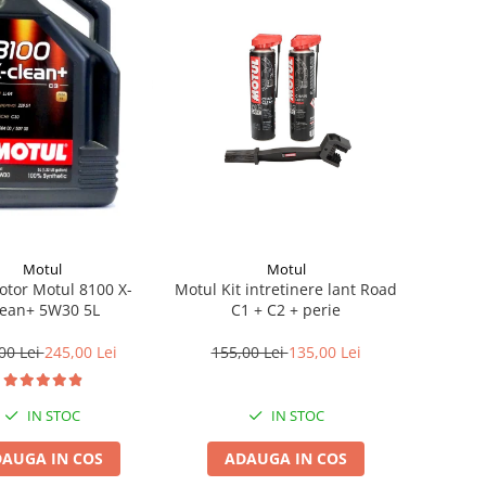
Motul
Motul
otor Motul 8100 X-
Motul Kit intretinere lant Road
lean+ 5W30 5L
C1 + C2 + perie
00 Lei
245,00 Lei
155,00 Lei
135,00 Lei
IN STOC
IN STOC
AUGA IN COS
ADAUGA IN COS