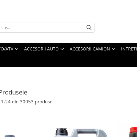
O/ATV
ACCESORII AUTO
ACCESORII CAMION
INTRET
Produsele
1-
24
din
30053
produse