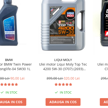
BMW
LIQUI MOLY
tor BMW Twin Power
Ulei motor Liqui Moly Top Tec
Ulei m
onglife-04 5W30 1L
4200 5W-30 (3707) (2693)
C
(8973) 5L
00 Lei
90,00 Lei
399,00 Lei
320,00 Lei
295,
IN STOC
IN STOC
AUGA IN COS
ADAUGA IN COS
AD