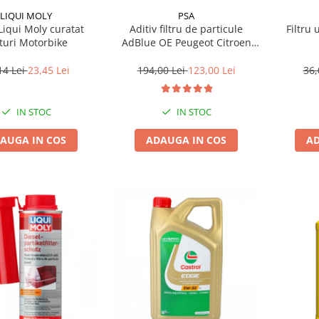
LIQUI MOLY
PSA
Liqui Moly curatat
Aditiv filtru de particule
Filtru 
turi Motorbike
AdBlue OE Peugeot Citroen
10L
14 Lei
23,45 Lei
194,00 Lei
123,00 Lei
36,
IN STOC
IN STOC
AUGA IN COS
ADAUGA IN COS
AD