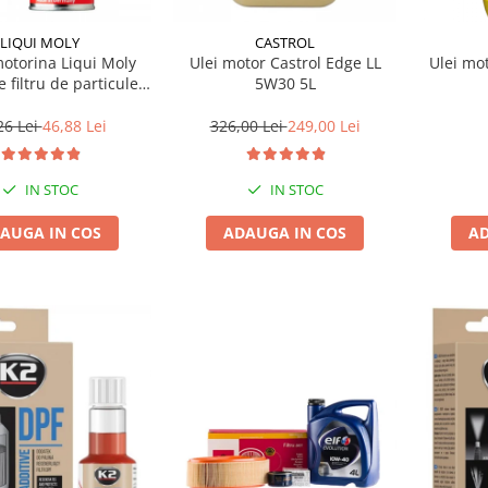
LIQUI MOLY
CASTROL
motorina Liqui Moly
Ulei motor Castrol Edge LL
Ulei mo
e filtru de particule
5W30 5L
F-PROTECTOR
26 Lei
46,88 Lei
326,00 Lei
249,00 Lei
IN STOC
IN STOC
AUGA IN COS
ADAUGA IN COS
AD