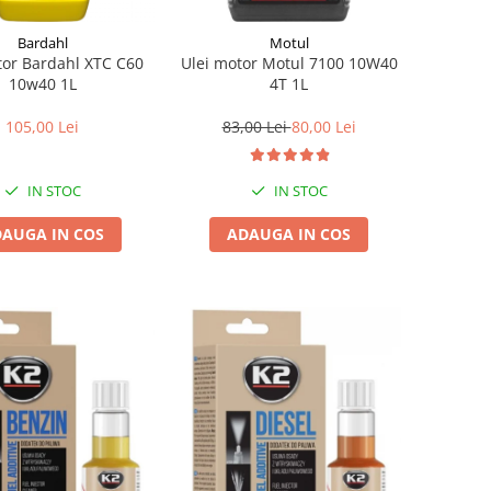
Bardahl
Motul
tor Bardahl XTC C60
Ulei motor Motul 7100 10W40
10w40 1L
4T 1L
105,00 Lei
83,00 Lei
80,00 Lei
IN STOC
IN STOC
AUGA IN COS
ADAUGA IN COS