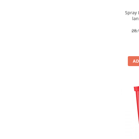
Spray 
lan
28,
AD