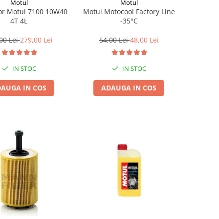
Motul
Motul
Motul Motocool Factory Line
or Motul 7100 10W40
-35°C
4T 4L
54,00 Lei
48,00 Lei
00 Lei
279,00 Lei
IN STOC
IN STOC
ADAUGA IN COS
AUGA IN COS