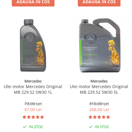
ADAUGA IN COS
ADAUGA IN COS
Lichid de frana
Vaselina si spray-uri tehnice moto
Filtre moto
Filtru combustibil
Buson golire ulei
Filtru ulei moto
Filtru aer moto
Intretinere si curatare filtre moto
Intretinere moto
Intretinere echipament moto
Mercedes
Mercedes
Curatare moto
Ulei motor Mercedes Original
Ulei motor Mercedes Original
Covor moto
MB 229.52 5W30 1L
MB 229.52 5W30 5L
Accesorii moto
73,00 Lei
310,00 Lei
Antifurt
67,00 Lei
268,00 Lei
Genti bagaje moto
Huse moto
IN STOC
IN STOC
Suporti si kituri montaj topcase