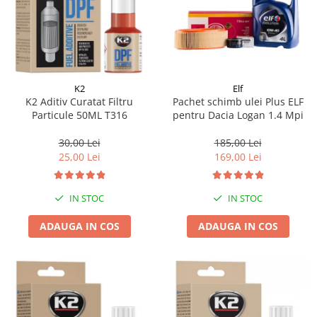
K2
Elf
K2 Aditiv Curatat Filtru
Pachet schimb ulei Plus ELF
Particule 50ML T316
pentru Dacia Logan 1.4 Mpi
30,00 Lei
185,00 Lei
25,00 Lei
169,00 Lei
IN STOC
IN STOC
ADAUGA IN COS
ADAUGA IN COS