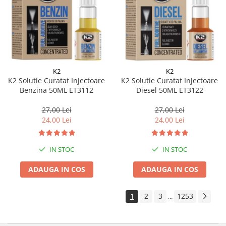
K2
K2
K2 Solutie Curatat Injectoare
K2 Solutie Curatat Injectoare
Benzina 50ML ET3112
Diesel 50ML ET3122
27,00 Lei
27,00 Lei
24,00 Lei
24,00 Lei
IN STOC
IN STOC
ADAUGA IN COS
ADAUGA IN COS
1
2
3
1253
...